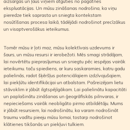
aizsargās un ļaus viņiem atgūties no pagātnes
ekspluatācijas. Un mūsu zināšanas nodrošina, ka viņu
pieredze tiek saprasta un sniegta kontekstam
nosūtīšanas procesa laikā, tādējādi nodrošinot precīzākus
un visaptverošākus ieteikumus.
Tomēr mūsu ir ļoti maz, mūsu kolektīvais uzdevums ir
šaurs, un mūsu resursi ir ierobežoti. Mēs smagi strādājam,
lai novērtētu pieprasījumus un sniegtu pēc iespējas vairāk
ieteikumu. taču spiediens, ar kuru saskaramies, katru gadu
palielinās, radot šķēršļus potenciālajiem izdzīvojušajiem,
lai piekļūtu identifikācijai un atbalstam. Pašreizējam lietu
stāvoklim ir jābūt ilgtspējīgākam. Lai palielinātu kapacitāti
un paplašinātu zināšanas un ģeogrāfiskās pilnvaras, ir
nepieciešams vairāk neobligāto pirmo atbildētāju. Mums
ir jābūt resursiem, lai nodrošinātu, ka varam nodrošināt
traumu vadītu pieeju mūsu lomai, tostarp nodrošinot
klātienes tikšanās un piekļuvi tulkiem.