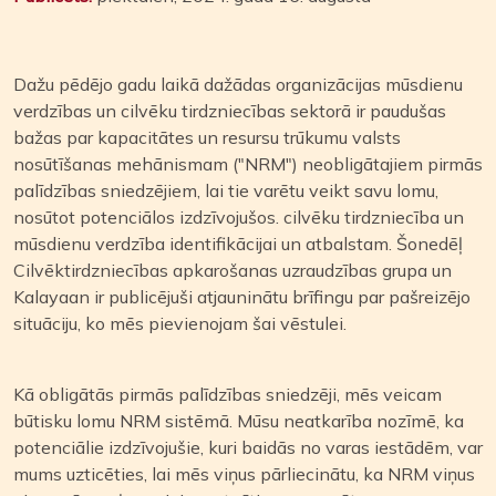
Dažu pēdējo gadu laikā dažādas organizācijas mūsdienu
verdzības un cilvēku tirdzniecības sektorā ir paudušas
bažas par kapacitātes un resursu trūkumu valsts
nosūtīšanas mehānismam ("NRM") neobligātajiem pirmās
palīdzības sniedzējiem, lai tie varētu veikt savu lomu,
nosūtot potenciālos izdzīvojušos. cilvēku tirdzniecība un
mūsdienu verdzība identifikācijai un atbalstam. Šonedēļ
Cilvēktirdzniecības apkarošanas uzraudzības grupa un
Kalayaan ir publicējuši atjauninātu brīfingu par pašreizējo
situāciju, ko mēs pievienojam šai vēstulei.
Kā obligātās pirmās palīdzības sniedzēji, mēs veicam
būtisku lomu NRM sistēmā. Mūsu neatkarība nozīmē, ka
potenciālie izdzīvojušie, kuri baidās no varas iestādēm, var
mums uzticēties, lai mēs viņus pārliecinātu, ka NRM viņus