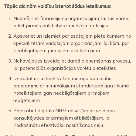
Tāpēc aicinām valdību īstenot šādus ieteikumus:
Nodrošiniet finansējumu organizācijām, lai tās varētu
pildīt pirmās palīdzības sniedzēja funkcijas
Apsveriet un izlemiet par esošajiem pieteikumiem no
specializētām vadošajām organizācijām, lai kļūtu par
neobligātajiem pirmajiem atbildētājiem
Nekavējoties izveidojiet darbā pieņemšanas procesu,
lai potenciālās organizācijas varētu pieteikties
Izstrādāt un uzturēt valsts mēroga apmācību
programmu ar minimālajiem standartiem gan likumā
noteiktajiem, gan neobligātajiem pirmajiem
reaģētājiem
Pārskatiet digitālo NRM nosūtīšanas veidlapu,
konsultējoties ar pirmajiem atbildētājiem, lai
nodrošinātu efektīvāku nosūtīšanas ceļu.