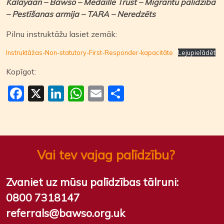
Kalayaan – Bawso – Medaille Trust – Migrantu palīdzība
– Pestīšanas armija – TARA – Neredzēts
Pilnu instruktāžu lasiet zemāk:
Instruktāžas-Non-statutory-First-Responder-kapacitāte
Lejupielādēt
Kopīgot:
Facebook
X
LinkedIn
WhatsApp
Email
Share
Vai tev vajag palīdzību?
Zvaniet uz mūsu palīdzības tālruni:
0800 7318147
referrals@bawso.org.uk