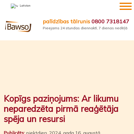
Pāriet
Latvian
uz
saturu
palīdzības tālrunis
0800 7318147
Pieejams 24 stundas diennaktī, 7 dienas nedēļā
Kopīgs paziņojums: Ar likumu
neparedzēta pirmā reaģētāja
spēja un resursi
Publicēts:
piektdien, 2024. gada 16. augustā