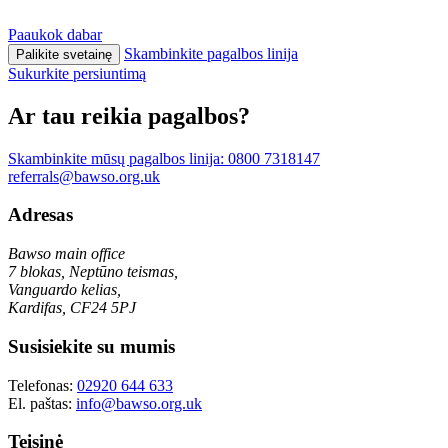
Paaukok dabar
Skambinkite pagalbos linija
Palikite svetainę
Sukurkite persiuntimą
Ar tau reikia pagalbos?
Skambinkite mūsų pagalbos linija:
0800 7318147
referrals@bawso.org.uk
Adresas
Bawso main office
7 blokas, Neptūno teismas,
Vanguardo kelias,
Kardifas, CF24 5PJ
Susisiekite su mumis
Telefonas:
02920 644 633
El. paštas:
info@bawso.org.uk
Teisinė