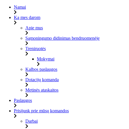
Namai
Ką mes darom
Apie mus
Sąmoningumo didinimas bendruomenėje
Treniruotės
Mokymai
Kalbos paslaugos
Dotacijų komanda
Metinės ataskaitos
Paslaugos
Prisijunk prie mūsų komandos
Darbai