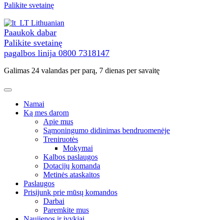
prie
Palikite svetainę
turinio
Lithuanian
Paaukok dabar
Palikite svetainę
pagalbos linija
0800 7318147
Galimas 24 valandas per parą, 7 dienas per savaitę
Namai
Ką mes darom
Apie mus
Sąmoningumo didinimas bendruomenėje
Treniruotės
Mokymai
Kalbos paslaugos
Dotacijų komanda
Metinės ataskaitos
Paslaugos
Prisijunk prie mūsų komandos
Darbai
Paremkite mus
Naujienos ir įvykiai