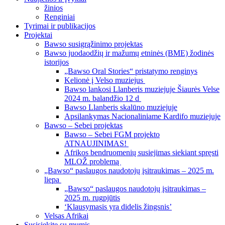
žinios
Renginiai
Tyrimai ir publikacijos
Projektai
Bawso susigrąžinimo projektas
Bawso juodaodžių ir mažumų etninės (BME) žodinės
istorijos
„Bawso Oral Stories“ pristatymo renginys
Kelionė į Velso muziejus
Bawso lankosi Llanberis muziejuje Šiaurės Velse
2024 m. balandžio 12 d
Bawso Llanberis skalūno muziejuje
Apsilankymas Nacionaliniame Kardifo muziejuje
Bawso – Sebei projektas
Bawso – Sebei FGM projekto
ATNAUJINIMAS!
Afrikos bendruomenių susiejimas siekiant spręsti
MLOŽ problemą
„Bawso“ paslaugos naudotojų įsitraukimas – 2025 m.
liepa
„Bawso“ paslaugos naudotojų įsitraukimas –
2025 m. rugpjūtis
‘Klausymasis yra didelis žingsnis’
Velsas Afrikai
Susisiekite su mumis