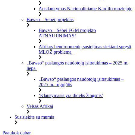
Apsilankymas Nacionaliniame Kardifo muziejuje
Bawso – Sebei projektas
Bawso – Sebei FGM projekto
ATNAUJINIMAS!
Afrikos bendruomenių susiejimas siekiant spręsti
MLOŽ problemą
„Bawso“ paslaugos naudotojų įsitraukimas – 2025 m.
liepa
„Bawso“ paslaugos naudotojų įsitraukimas –
2025 m. rugpjūtis
‘Klausymasis yra didelis žingsnis’
Velsas Afrikai
Susisiekite su mumis
Pereiti
Paaukok dabar