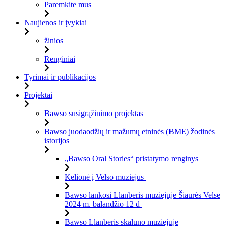
Paremkite mus
Naujienos ir įvykiai
žinios
Renginiai
Tyrimai ir publikacijos
Projektai
Bawso susigrąžinimo projektas
Bawso juodaodžių ir mažumų etninės (BME) žodinės
istorijos
„Bawso Oral Stories“ pristatymo renginys
Kelionė į Velso muziejus
Bawso lankosi Llanberis muziejuje Šiaurės Velse
2024 m. balandžio 12 d
Bawso Llanberis skalūno muziejuje