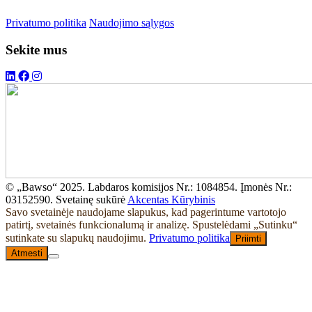
Privatumo politika
Naudojimo sąlygos
Sekite mus
© „Bawso“ 2025. Labdaros komisijos Nr.: 1084854. Įmonės Nr.:
03152590. Svetainę sukūrė
Akcentas Kūrybinis
Savo svetainėje naudojame slapukus, kad pagerintume vartotojo
patirtį, svetainės funkcionalumą ir analizę. Spustelėdami „Sutinku“
sutinkate su slapukų naudojimu.
Privatumo politika
Priimti
Atmesti