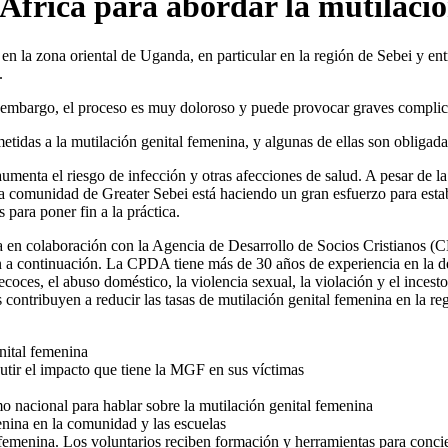
África para abordar la mutilaci
 la zona oriental de Uganda, en particular en la región de Sebei y entr
a.
in embargo, el proceso es muy doloroso y puede provocar graves complic
das a la mutilación genital femenina, y algunas de ellas son obligadas 
 aumenta el riesgo de infección y otras afecciones de salud. A pesar de 
 comunidad de Greater Sebei está haciendo un gran esfuerzo para estable
 para poner fin a la práctica.
 en colaboración con la Agencia de Desarrollo de Socios Cristianos (
an a continuación. La CPDA tiene más de 30 años de experiencia en la d
coces, el abuso doméstico, la violencia sexual, la violación y el inces
es contribuyen a reducir las tasas de mutilación genital femenina en la
enital femenina
utir el impacto que tiene la MGF en sus víctimas
mo nacional para hablar sobre la mutilación genital femenina
enina en la comunidad y las escuelas
femenina. Los voluntarios reciben formación y herramientas para conci