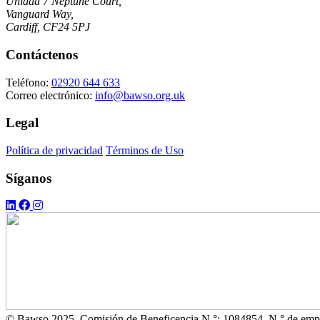
Unidad 7 Neptune Court,
Vanguard Way,
Cardiff, CF24 5PJ
Contáctenos
Teléfono:
02920 644 633
Correo electrónico:
info@bawso.org.uk
Legal
Política de privacidad
Términos de Uso
Síganos
© Bawso 2025. Comisión de Beneficencia N.°: 1084854. N.° de emp