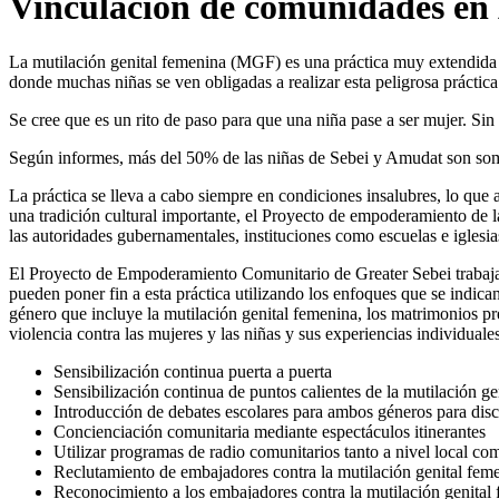
Vinculación de comunidades en 
La mutilación genital femenina (MGF) es una práctica muy extendida en
donde muchas niñas se ven obligadas a realizar esta peligrosa práctic
Se cree que es un rito de paso para que una niña pase a ser mujer. S
Según informes, más del 50% de las niñas de Sebei y Amudat son someti
La práctica se lleva a cabo siempre en condiciones insalubres, lo que
una tradición cultural importante, el Proyecto de empoderamiento de la
las autoridades gubernamentales, instituciones como escuelas e iglesias
El Proyecto de Empoderamiento Comunitario de Greater Sebei trabaja
pueden poner fin a esta práctica utilizando los enfoques que se indic
género que incluye la mutilación genital femenina, los matrimonios pre
violencia contra las mujeres y las niñas y sus experiencias individual
Sensibilización continua puerta a puerta
Sensibilización continua de puntos calientes de la mutilación g
Introducción de debates escolares para ambos géneros para disc
Concienciación comunitaria mediante espectáculos itinerantes
Utilizar programas de radio comunitarios tanto a nivel local co
Reclutamiento de embajadores contra la mutilación genital fem
Reconocimiento a los embajadores contra la mutilación genital 