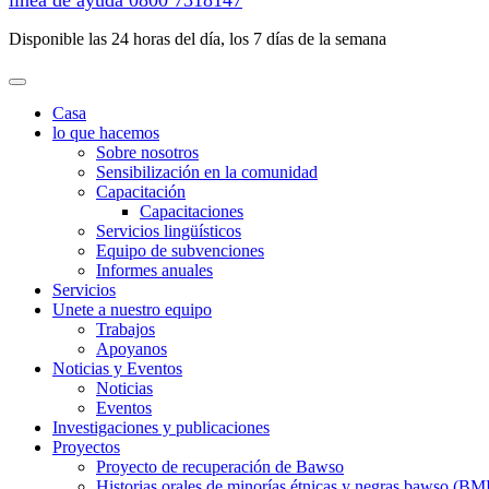
línea de ayuda
0800 7318147
Disponible las 24 horas del día, los 7 días de la semana
Casa
lo que hacemos
Sobre nosotros
Sensibilización en la comunidad
Capacitación
Capacitaciones
Servicios lingüísticos
Equipo de subvenciones
Informes anuales
Servicios
Unete a nuestro equipo
Trabajos
Apoyanos
Noticias y Eventos
Noticias
Eventos
Investigaciones y publicaciones
Proyectos
Proyecto de recuperación de Bawso
Historias orales de minorías étnicas y negras bawso (BM