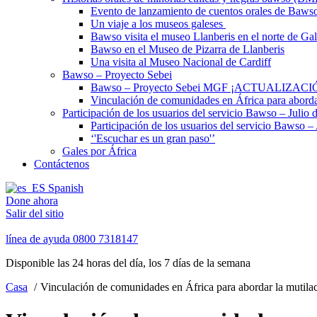
Evento de lanzamiento de cuentos orales de Baws
Un viaje a los museos galeses
Bawso visita el museo Llanberis en el norte de Gal
Bawso en el Museo de Pizarra de Llanberis
Una visita al Museo Nacional de Cardiff
Bawso – Proyecto Sebei
Bawso – Proyecto Sebei MGF ¡ACTUALIZAC
Vinculación de comunidades en África para aborda
Participación de los usuarios del servicio Bawso – Julio
Participación de los usuarios del servicio Bawso 
‘'Escuchar es un gran paso'’
Gales por África
Contáctenos
Spanish
Done ahora
Salir del sitio
línea de ayuda
0800 7318147
Disponible las 24 horas del día, los 7 días de la semana
Casa
Vinculación de comunidades en África para abordar la mutila