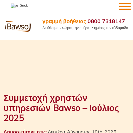
Μετάβαση
Greek
στο
περιεχόμενο
γραμμή βοήθειας
0800 7318147
Διαθέσιμο 24 ώρες την ημέρα, 7 ημέρες την εβδομάδα
Συμμετοχή χρηστών
υπηρεσιών Bawso – Ιούλιος
2025
Δημοσιεύτηκε στις:
Δευτέρα, Αύγουστος 18th, 2025