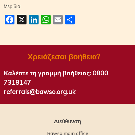
Μερίδιο:
Facebook
X
LinkedIn
WhatsApp
Email
Μοιραστείτε
Χρειάζεσαι βοήθεια?
Καλέστε τη γραμμή βοήθειας:
0800
7318147
referrals@bawso.org.uk
Διεύθυνση
Bawso main office