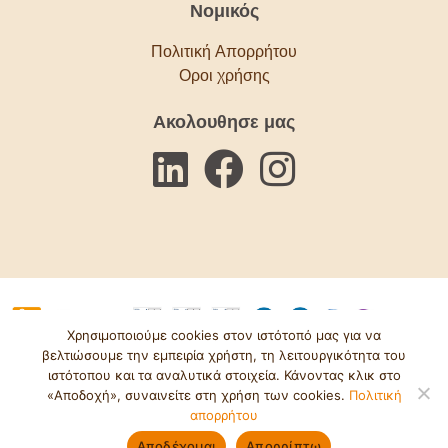
Νομικός
Πολιτική Απορρήτου
Οροι χρήσης
Ακολουθησε μας
Χρησιμοποιούμε cookies στον ιστότοπό μας για να
βελτιώσουμε την εμπειρία χρήστη, τη λειτουργικότητα του
© Bawso 2025. Αριθμός Επιτροπής Φιλανθρωπικών Ιδρυμάτων:
ιστότοπου και τα αναλυτικά στοιχεία. Κάνοντας κλικ στο
1084854. Αριθμός Εταιρείας: 03152590. Ιστότοπος από
«Αποδοχή», συναινείτε στη χρήση των cookies.
Πολιτική
απορρήτου
Δημιουργικό Accent
Αποχώρηση
Καλέστε τη
Δημιουργήστε
Αποδέχομαι
Απορρίπτω
Δώρισε