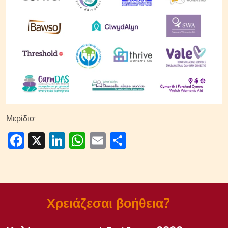
Μερίδιο:
Facebook
X
LinkedIn
WhatsApp
Email
Μοιραστείτε
Χρειάζεσαι βοήθεια?