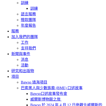
訓練
訓練
語言服務
贈款團隊
年度報告
服務
加入我們的團隊
工作
支持我們
新聞與事件
消息
活動
研究和出版物
項目
Bawso 填海項目
巴索黑人與少數族裔 (BME) 口述故事
Bawso口述故事發布會
威爾斯博物館之旅
Bawso 於 2024 年 4 月 12 日參觀北威爾斯的