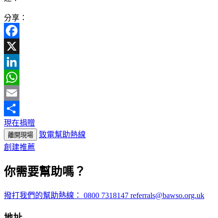
分享：
Facebook
X
LinkedIn
WhatsApp
Email
現在捐贈
分
致電幫助熱線
離開現場
享
創建推薦
你需要幫助嗎？
撥打我們的幫助熱線：
0800 7318147
referrals@bawso.org.uk
地址