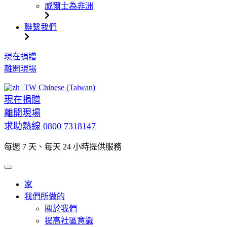
威爾士為非洲
聯繫我們
跳
現在捐贈
到
離開現場
內
Chinese (Taiwan)
容
現在捐贈
離開現場
求助熱線
0800 7318147
每週 7 天、每天 24 小時提供服務
家
我們所做的
關於我們
提高社區意識