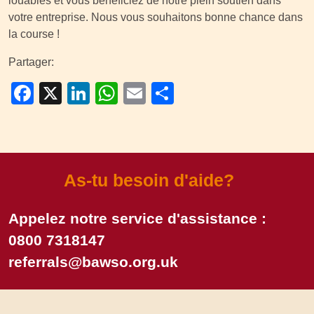
louables et vous bénéficiez de notre plein soutien dans
votre entreprise. Nous vous souhaitons bonne chance dans
la course !
Partager:
Facebook
X
LinkedIn
WhatsApp
Email
Partager
As-tu besoin d'aide?
Appelez notre service d'assistance :
0800 7318147
referrals@bawso.org.uk