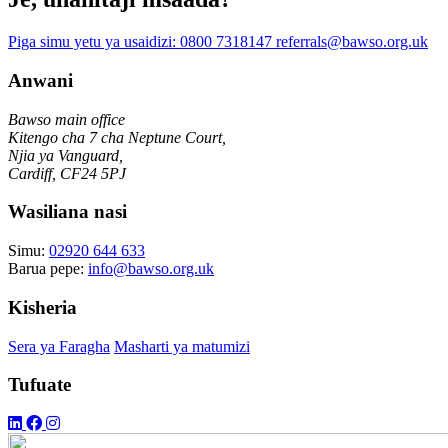
Piga simu yetu ya usaidizi:
0800 7318147
referrals@bawso.org.uk
Anwani
Bawso main office
Kitengo cha 7 cha Neptune Court,
Njia ya Vanguard,
Cardiff, CF24 5PJ
Wasiliana nasi
Simu:
02920 644 633
Barua pepe:
info@bawso.org.uk
Kisheria
Sera ya Faragha
Masharti ya matumizi
Tufuate