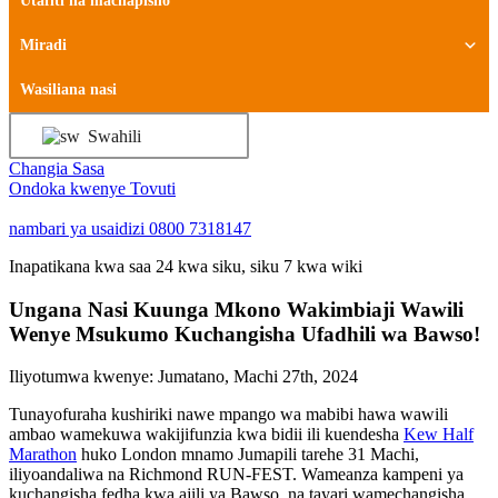
Utafiti na machapisho
Miradi
Wasiliana nasi
Swahili
Changia Sasa
Ondoka kwenye Tovuti
nambari ya usaidizi
0800 7318147
Inapatikana kwa saa 24 kwa siku, siku 7 kwa wiki
Ungana Nasi Kuunga Mkono Wakimbiaji Wawili
Wenye Msukumo Kuchangisha Ufadhili wa Bawso!
Iliyotumwa kwenye:
Jumatano, Machi 27th, 2024
Tunayofuraha kushiriki nawe mpango wa mabibi hawa wawili
ambao wamekuwa wakijifunzia kwa bidii ili kuendesha
Kew Half
Marathon
huko London mnamo Jumapili tarehe 31 Machi,
iliyoandaliwa na Richmond RUN-FEST. Wameanza kampeni ya
kuchangisha fedha kwa ajili ya Bawso, na tayari wamechangisha