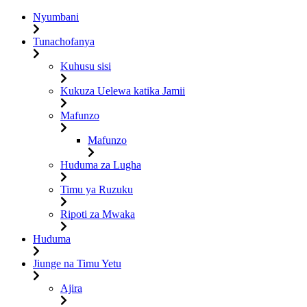
Nyumbani
Tunachofanya
Kuhusu sisi
Kukuza Uelewa katika Jamii
Mafunzo
Mafunzo
Huduma za Lugha
Timu ya Ruzuku
Ripoti za Mwaka
Huduma
Jiunge na Timu Yetu
Ajira