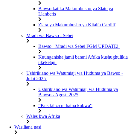
Bawso katika Makumbusho ya Slate ya
Llanberis
Ziara ya Makumbusho ya Kitaifa Cardiff
Mradi wa Bawso - Sebei
Bawso - Mradi wa Sebei FGM UPDATE!
Kuunganisha jamii barani Afrika kushughulikia
ukeketaji
Ushirikiano wa Watumiaji wa Huduma ya Bawso -
Julai 2025
Ushirikiano wa Watumiaji wa Huduma ya
Bawso - Agosti 2025
‘'Kusikiliza ni hatua kubwa'’
Wales kwa Afrika
Wasiliana nasi