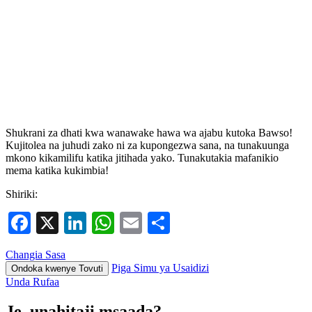
Shukrani za dhati kwa wanawake hawa wa ajabu kutoka Bawso!
Kujitolea na juhudi zako ni za kupongezwa sana, na tunakuunga
mkono kikamilifu katika jitihada yako. Tunakutakia mafanikio
mema katika kukimbia!
Shiriki:
Facebook
X
LinkedIn
WhatsApp
Email
Share
Changia Sasa
Piga Simu ya Usaidizi
Ondoka kwenye Tovuti
Unda Rufaa
Je, unahitaji msaada?