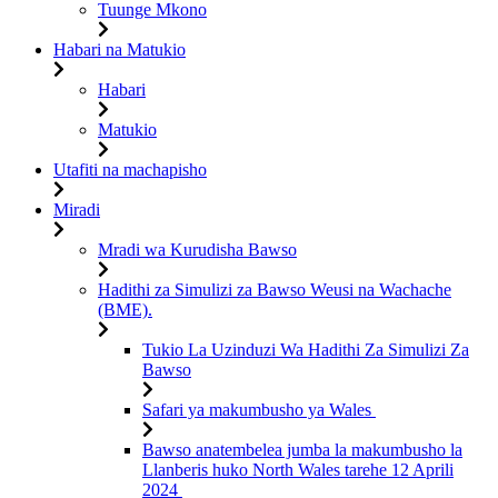
Tuunge Mkono
Habari na Matukio
Habari
Matukio
Utafiti na machapisho
Miradi
Mradi wa Kurudisha Bawso
Hadithi za Simulizi za Bawso Weusi na Wachache
(BME).
Tukio La Uzinduzi Wa Hadithi Za Simulizi Za
Bawso
Safari ya makumbusho ya Wales
Bawso anatembelea jumba la makumbusho la
Llanberis huko North Wales tarehe 12 Aprili
2024