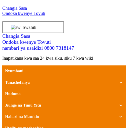
Ruka
Changia Sasa
hadi
Ondoka kwenye Tovuti
yaliyomo
Swahili
Changia Sasa
Ondoka kwenye Tovuti
nambari ya usaidizi
0800 7318147
Inapatikana kwa saa 24 kwa siku, siku 7 kwa wiki
Nyumbani
Tunachofanya
Huduma
Jiunge na Timu Yetu
Habari na Matukio