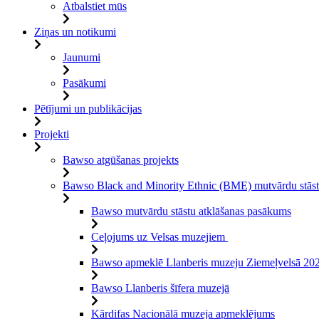
Atbalstiet mūs
Ziņas un notikumi
Jaunumi
Pasākumi
Pētījumi un publikācijas
Projekti
Bawso atgūšanas projekts
Bawso Black and Minority Ethnic (BME) mutvārdu stāst
Bawso mutvārdu stāstu atklāšanas pasākums
Ceļojums uz Velsas muzejiem
Bawso apmeklē Llanberis muzeju Ziemeļvelsā 2024
Bawso Llanberis šīfera muzejā
Kārdifas Nacionālā muzeja apmeklējums