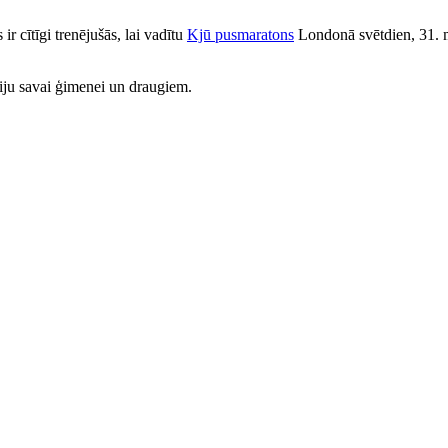
ir cītīgi trenējušās, lai vadītu
Kjū pusmaratons
Londonā svētdien, 31. 
iju savai ģimenei un draugiem.