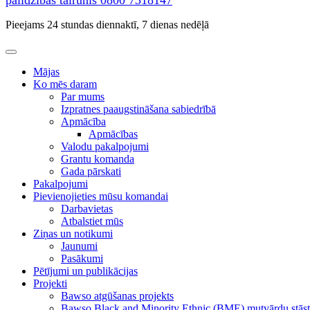
palīdzības tālrunis
0800 7318147
Pieejams 24 stundas diennaktī, 7 dienas nedēļā
Mājas
Ko mēs daram
Par mums
Izpratnes paaugstināšana sabiedrībā
Apmācība
Apmācības
Valodu pakalpojumi
Grantu komanda
Gada pārskati
Pakalpojumi
Pievienojieties mūsu komandai
Darbavietas
Atbalstiet mūs
Ziņas un notikumi
Jaunumi
Pasākumi
Pētījumi un publikācijas
Projekti
Bawso atgūšanas projekts
Bawso Black and Minority Ethnic (BME) mutvārdu stāst