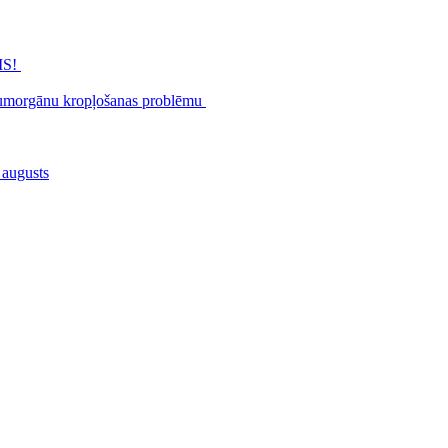
MS!
zimumorgānu kropļošanas problēmu
 augusts