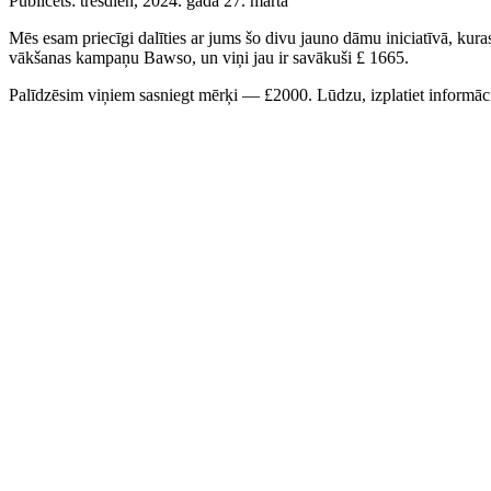
Publicēts:
trešdien, 2024. gada 27. martā
Mēs esam priecīgi dalīties ar jums šo divu jauno dāmu iniciatīvā, kuras 
vākšanas kampaņu Bawso, un viņi jau ir savākuši £ 1665.
Palīdzēsim viņiem sasniegt mērķi — £2000. Lūdzu, izplatiet informāc