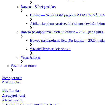
Bawso – Sebei projekts
Bawso — Sebei FGM projekta ATJAUNINĀJU
Āfrikas kopienu sasaiste, lai risinātu sieviešu d
Bawso pakalpojuma lietotāju iesaiste – 2025. gada jūlijs
Bawso pakalpojuma lietotāju iesaiste – 2025. gada
‘"Klausīšanās ir liels solis"’
Velsa Āfrikai
Sazinies ar mums
Pāriet
Ziedojiet tūlīt
uz
Atstāt vietni
saturu
Latvian
Ziedojiet tūlīt
Atstāt vietni