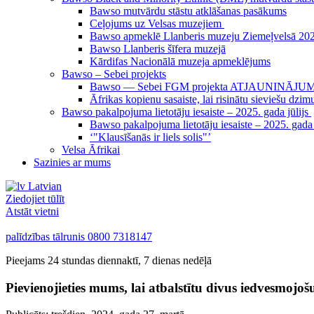
Bawso mutvārdu stāstu atklāšanas pasākums
Ceļojums uz Velsas muzejiem
Bawso apmeklē Llanberis muzeju Ziemeļvelsā 2024
Bawso Llanberis šīfera muzejā
Kārdifas Nacionālā muzeja apmeklējums
Bawso – Sebei projekts
Bawso — Sebei FGM projekta ATJAUNINĀJU
Āfrikas kopienu sasaiste, lai risinātu sieviešu d
Bawso pakalpojuma lietotāju iesaiste – 2025. gada jūlijs
Bawso pakalpojuma lietotāju iesaiste – 2025. gada
‘"Klausīšanās ir liels solis"’
Velsa Āfrikai
Sazinies ar mums
Latvian
Ziedojiet tūlīt
Atstāt vietni
palīdzības tālrunis
0800 7318147
Pieejams 24 stundas diennaktī, 7 dienas nedēļā
Pievienojieties mums, lai atbalstītu divus iedvesmojo