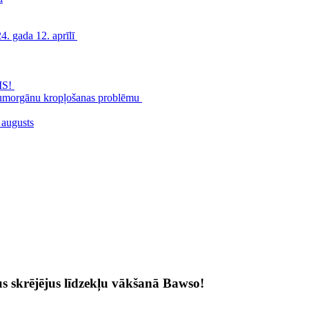
. gada 12. aprīlī
MS!
zimumorgānu kropļošanas problēmu
 augusts
šus skrējējus līdzekļu vākšanā Bawso!