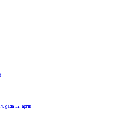
i
. gada 12. aprīlī