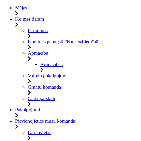
Mājas
Ko mēs daram
Par mums
Izpratnes paaugstināšana sabiedrībā
Apmācība
Apmācības
Valodu pakalpojumi
Grantu komanda
Gada pārskati
Pakalpojumi
Pievienojieties mūsu komandai
Darbavietas