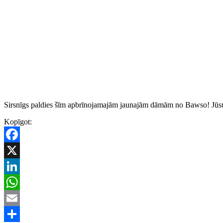
Sirsnīgs paldies šīm apbrīnojamajām jaunajām dāmām no Bawso! Jūsu ce
Kopīgot:
Facebook
X
LinkedIn
WhatsApp
Email