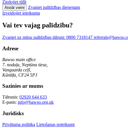
Ziedojiet tūlīt
Share
Zvaniet palīdzības dienestam
Atstāt vietni
Izveidojiet ieteikumu
Vai tev vajag palīdzību?
Zvaniet uz mūsu palīdzības tālruni:
0800 7318147
referrals@bawso.o
Adrese
Bawso main office
7. nodaļa, Neptūna tiesa,
Vanguarda ceļš,
Kārdifa, CF24 5PJ
Sazinies ar mums
Tālrunis:
02920 644 633
E-pasts:
info@bawso.org.uk
Juridisks
Privātuma politika
Lietošanas noteikumi