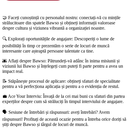
🤝 Faceți cunoștință cu personalul nostru: conectați-vă cu mințile
strălucitoare din spatele Bawso și obțineți informații valoroase
despre cultura și viziunea vibrantă a organizației noastre.
🔍 Explorați oportunitățile de angajare: Descoperiți o lume de
posibilități în timp ce prezentăm o serie de locuri de muncă
interesante care așteaptă persoane talentate ca tine.
🌆 Aflați despre Bawso: Pătrundeți-vă adânc în inima misiunii și
viziunii lui Bawso și înțelegeți cum puteți fi parte pentru a avea un
impact real.
📝 Stăpânește procesul de aplicare: obțineți sfaturi de specialitate
pentru a vă perfecționa aplicația și pentru a o evidenția de restul.
💼 Ace Your Interviu: Învață de la cei mai buni cu sfaturi din partea
experților despre cum să străluciți în timpul interviului de angajare.
🗣️ Sesiune de întrebări și răspunsuri: aveți întrebări? Avem
răspunsuri! Profitați de această ocazie pentru a întreba orice doriți să
știți despre Bawso și târgul de locuri de muncă.