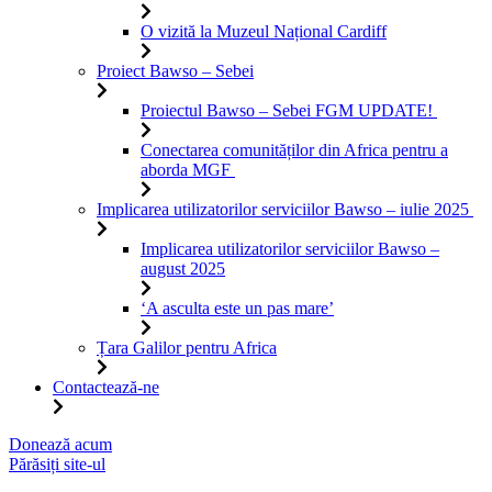
O vizită la Muzeul Național Cardiff
Proiect Bawso – Sebei
Proiectul Bawso – Sebei FGM UPDATE!
Conectarea comunităților din Africa pentru a
aborda MGF
Implicarea utilizatorilor serviciilor Bawso – iulie 2025
Implicarea utilizatorilor serviciilor Bawso –
august 2025
‘A asculta este un pas mare’
Țara Galilor pentru Africa
Contactează-ne
Sari
Donează acum
la
Părăsiți site-ul
conținut