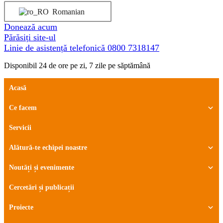
Romanian
Donează acum
Părăsiți site-ul
Linie de asistență telefonică
0800 7318147
Disponibil 24 de ore pe zi, 7 zile pe săptămână
Acasă
Ce facem
Servicii
Alătură-te echipei noastre
Noutăți și evenimente
Cercetări și publicații
Proiecte