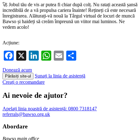
🚀 Jobul tău de vis ar putea fi chiar după colț. Nu ratați această șansă
incredibilă de a vă propulsa cariera înainte! Rețineți că este necesară
înregistrarea. Alăturați-vă nouă la Târgul virtual de locuri de muncă
Bawso și haideți să creăm împreună un viitor mai luminos. Ne
vedem acolo!
Acțiune:
Facebook
X
LinkedIn
WhatsApp
Email
Partajează
Donează acum
Sunați la linia de asistență
Părăsiți site-ul
Creați o recomandare
Ai nevoie de ajutor?
Apelați linia noastră de asistență:
0800 7318147
referrals@bawso.org.uk
Abordare
Bawso main office