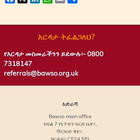
እርዳታ ትፈልጋለህ?
የእርዳታ መስመራችንን ይደውሉ፡-
0800
7318147
referrals@bawso.org.uk
አድራሻ
Bawso main office
ክፍል 7 የኔፕቱን ፍርድ ቤት፣,
ቫንጋርድ ዌይ፣,
ካርዲፍ፣ CF24 5PJ