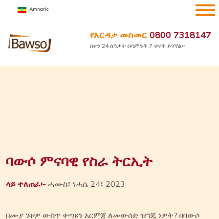
ወደ
Amharic
ይዘት
ዝለል
የእርዳታ መስመር
0800 7318147
በቀን 24 ሰዓታት በሳምንት 7 ቀናት ይገኛል።
ባውሶ ምናባዊ የስራ ትርኢት
ላይ ተለጠፈ፡-
ሓሙስ፣ ነሓሴ 24፣ 2023
በሙያ ጉዞዎ ውስጥ ቀጣዩን እርምጃ ለመውሰድ ዝግጁ ነዎት? በባውሶ