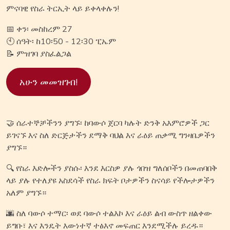
ምናባዊ የስራ ትርኢት ላይ ይቀላቀሉን!
📅 ቀን፡ መስከረም 27
🕙 ሰዓት፡ ከ10፡50 - 12፡30 ፒኤም
📝 ምዝገባ ያስፈልጋል
አሁን መመዝገብ!
🤝 ሰራተኞቻችንን ያግኙ፡ ከባውሶ ጀርባ ካሉት ድንቅ አእምሮዎች ጋር
ይገናኙ እና ስለ ድርጅታችን ደማቅ ባህል እና ራዕይ ጠቃሚ ግንዛቤዎችን
ያግኙ።
🔍 የስራ እድሎችን ያስሱ፡ እንደ እርስዎ ያሉ ጎበዝ ግለሰቦችን በመጠባበቅ
ላይ ያሉ የተለያዩ አስደሳች የስራ ክፍት ቦታዎችን ስናሳይ የችሎታዎችን
አለም ያግኙ።
🌆 ስለ ባውሶ ተማር፡ ወደ ባውሶ ተልእኮ እና ራዕይ ልብ ውስጥ ዘልቀው
ይግቡ፣ እና እንዴት እውነተኛ ተፅእኖ መፍጠር እንደሚችሉ ይረዱ።