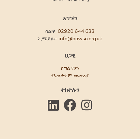
አግኙን
ስልክ፡
02920 644 633
ኢሜይል፡-
info@bawso.org.uk
ህጋዊ
የ ግል የሆነ
የአጠቃቀም መመሪያ
ተከተሉን