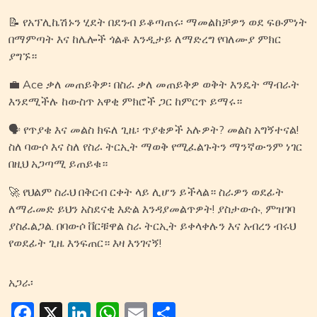
📝 የአፕሊኬሽኑን ሂደት በደንብ ይቆጣጠሩ፡ ማመልከቻዎን ወደ ፍፁምነት
በማምጣት እና ከሌሎች ጎልቶ እንዲታይ ለማድረግ የባለሙያ ምክር
ያግኙ።
💼 Ace ቃለ መጠይቅዎ፡ በስራ ቃለ መጠይቅዎ ወቅት እንዴት ማብራት
እንደሚችሉ ከውስጥ አዋቂ ምክሮች ጋር ከምርጥ ይማሩ።
🗣️ የጥያቄ እና መልስ ክፍለ ጊዜ፡ ጥያቄዎች አሉዎት? መልስ አግኝተናል!
ስለ ባውሶ እና ስለ የስራ ትርኢት ማወቅ የሚፈልጉትን ማንኛውንም ነገር
በዚህ አጋጣሚ ይጠይቁ።
🚀 የህልም ስራህ በቅርብ ርቀት ላይ ሊሆን ይችላል። ስራዎን ወደፊት
ለማራመድ ይህን አስደናቂ እድል እንዳያመልጥዎት! ያስታውሱ, ምዝገባ
ያስፈልጋል. በባውሶ ቨርቹዋል ስራ ትርኢት ይቀላቀሉን እና አብረን ብሩህ
የወደፊት ጊዜ እንፍጠር። እዛ እንገናኝ!
አጋራ፡
Facebook
X
LinkedIn
WhatsApp
Email
Share