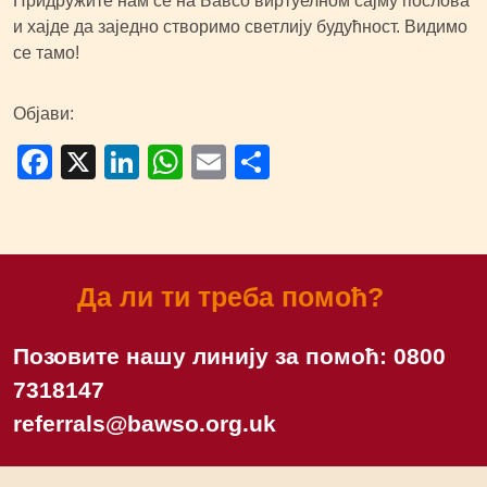
Придружите нам се на Бавсо виртуелном сајму послова
и хајде да заједно створимо светлију будућност. Видимо
се тамо!
Објави:
Facebook
X
LinkedIn
WhatsApp
Email
Share
Да ли ти треба помоћ?
Позовите нашу линију за помоћ:
0800
7318147
referrals@bawso.org.uk