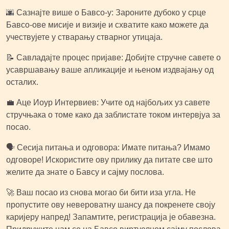
🌆 Сазнајте више о Бавсо-у: Зароните дубоко у срце
Бавсо-ове мисије и визије и схватите како можете да
учествујете у стварању стварног утицаја.
📝 Савладајте процес пријаве: Добијте стручне савете о
усавршавању ваше апликације и њеном издвајању од
осталих.
💼 Аце Иоур Интервиев: Учите од најбољих уз савете
стручњака о томе како да заблистате током интервјуа за
посао.
🗣 Сесија питања и одговора: Имате питања? Имамо
одговоре! Искористите ову прилику да питате све што
желите да знате о Бавсу и сајму послова.
🚀 Ваш посао из снова могао би бити иза угла. Не
пропустите ову невероватну шансу да покренете своју
каријеру напред! Запамтите, регистрација је обавезна.