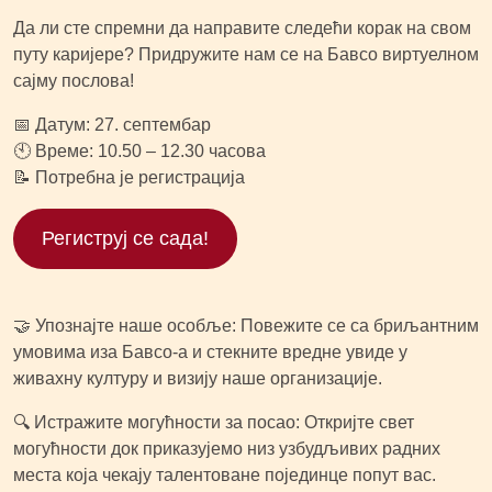
Да ли сте спремни да направите следећи корак на свом
путу каријере? Придружите нам се на Бавсо виртуелном
сајму послова!
📅 Датум: 27. септембар
🕙 Време: 10.50 – 12.30 часова
📝 Потребна је регистрација
Региструј се сада!
🤝 Упознајте наше особље: Повежите се са бриљантним
умовима иза Бавсо-а и стекните вредне увиде у
живахну културу и визију наше организације.
🔍 Истражите могућности за посао: Откријте свет
могућности док приказујемо низ узбудљивих радних
места која чекају талентоване појединце попут вас.