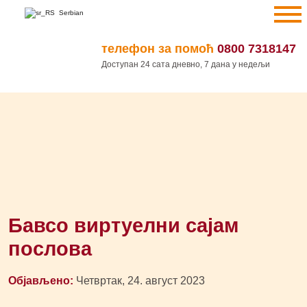
Пређи
Serbian
на
садржај
телефон за помоћ
0800 7318147
Доступан 24 сата дневно, 7 дана у недељи
Бавсо виртуелни сајам
послова
Објављено:
Четвртак, 24. август 2023