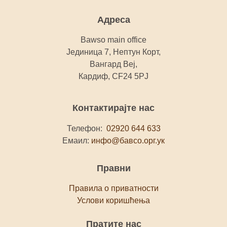
Адреса
Bawso main office
Јединица 7, Нептун Корт,
Вангард Веј,
Кардиф, CF24 5PJ
Контактирајте нас
Телефон:
02920 644 633
Емаил:
инфо@бавсо.орг.ук
Правни
Правила о приватности
Услови коришћења
Пратите нас