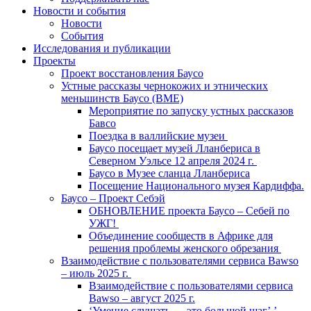
Новости и события
Новости
События
Исследования и публикации
Проекты
Проект восстановления Баусо
Устные рассказы чернокожих и этнических
меньшинств Баусо (BME)
Мероприятие по запуску устных рассказов
Бавсо
Поездка в валлийские музеи
Баусо посещает музей Лланбериса в
Северном Уэльсе 12 апреля 2024 г.
Баусо в Музее сланца Лланбериса
Посещение Национального музея Кардиффа.
Баусо – Проект Себэй
ОБНОВЛЕНИЕ проекта Баусо – Себей по
УЖГ!
Объединение сообществ в Африке для
решения проблемы женского обрезания
Взаимодействие с пользователями сервиса Bawso
– июль 2025 г.
Взаимодействие с пользователями сервиса
Bawso – август 2025 г.
‘Умение слушать — это большой шаг’.’