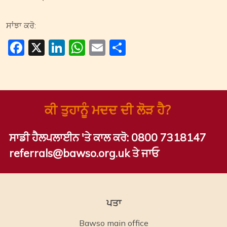
ਸਾਂਝਾ ਕਰੋ:
Facebook
X
LinkedIn
WhatsApp
Email
Share
ਕੀ ਤੁਹਾਨੂੰ ਮਦਦ ਦੀ ਲੋੜ ਹੈ?
ਸਾਡੀ ਹੈਲਪਲਾਈਨ 'ਤੇ ਕਾਲ ਕਰੋ:
0800 7318147
referrals@bawso.org.uk ਤੇ ਜਾਓ
ਪਤਾ
Bawso main office