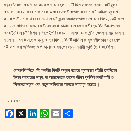
সমুদ্র সৈকত পিকনিকের আয়োজন করেছিল। এটি ছিল সকলের জন্য একটি সুন্দর
পরিবেশে আরাম করার এবং একে অপরের সঙ্গ উপভোগ করার একটি দুর্দান্ত সুযোগ।
আমরা পানীয় এবং খাবারের সাথে একটি সুন্দর মধ্যাহ্নভোজ ভাগ করে নিলাম, সেই সাথে
আমাদের পরিষেবা ব্যবহারকারীদের দ্বারা আমাদের একজন কর্মীর জন্মদিন উদযাপনের
জন্য তৈরি একটি বিশেষ বাড়িতে তৈরি কেকও। আমরা ব্যাডমিন্টন খেললাম, রঙ করলাম,
নাচলাম, এমনকি সতেজ সমুদ্রে ডুব দিলাম, দিনটি হাসি এবং সৃজনশীলতায় ভরে গেল।
এই ভাগ করা অভিজ্ঞতাগুলি আমাদের সকলের জন্য স্থায়ী স্মৃতি তৈরি করেছিল।
সোয়ানসি বিচে এই স্মরণীয় দিনটি সম্ভব হয়েছে ন্যাশনাল লটারি তহবিলের
উদার সহায়তার জন্য, যা আমাদেরকে তাদের জীবন পুনর্নির্মাণকারী নারী ও
শিশুদের আনন্দ এবং নতুন অভিজ্ঞতা আনতে সাহায্য করেছে।
শেয়ার করুন:
Facebook
X
LinkedIn
WhatsApp
Email
Share