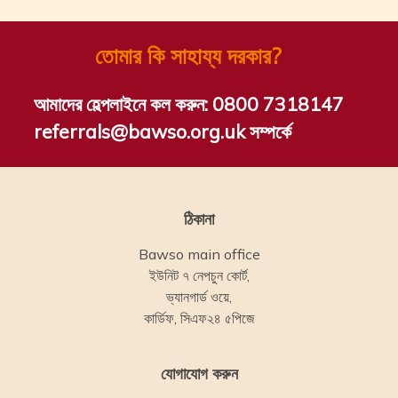
তোমার কি সাহায্য দরকার?
আমাদের হেল্পলাইনে কল করুন:
0800 7318147
referrals@bawso.org.uk সম্পর্কে
ঠিকানা
Bawso main office
ইউনিট ৭ নেপচুন কোর্ট,
ভ্যানগার্ড ওয়ে,
কার্ডিফ, সিএফ২৪ ৫পিজে
যোগাযোগ করুন