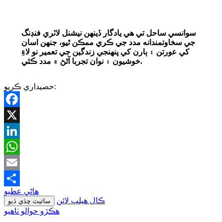
سوانسي ساحل تي هي يادگار ڏينهن نيشنل لاٽري فنڊنگ
جي سخاوتمندانه مدد جي ڪري ممڪن ٿيو، جنهن اسان
کي عورتن ۽ ٻارن کي پنهنجي زندگين جي تعمير نو لاءِ
خوشيون ۽ نوان تجربا آڻڻ ۾ مدد ڪئي.
حصيداري ڪريو:
Facebook
X
LinkedIn
WhatsApp
Email
هاڻي عطيو
Share
ڪال هيلپ لائن
سائيٽ ڇڏي ڏيو
ھڪڙو حوالو ٺاھيو