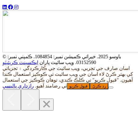
© باوسو 2025. خيراتي ڪميشن نمبر: 1084854. ڪمپني نمبر:
03152590. ويب سائيٽ پاران
ايڪسينٽ ڪريئيٽو
اسان صارف جي تجربي، ويب سائيٽ جي ڪارڪردگي ۽ تجزياتي
کي بهتر ڪرڻ لاء اسان جي ويب سائيٽ تي ڪوڪيز استعمال ڪندا
آهيون. "قبول ڪريو" تي ڪلڪ ڪندي، توهان ڪوڪيز جي استعمال
تي رضامند آهيو.
رازداري پاليسي
رد ڪرڻ
قبول ڪريو