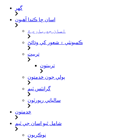
گهر
اسان ڇا ڪندا آهيون
اسان جي باري ۾
ڪميونٽي ۾ شعور کي وڌائڻ
تربيت
تربيتون
ٻولي جون خدمتون
گرانٽس ٽيم
سالياني رپورٽون
خدمتون
شامل ٿيو اسان جي ٽيم
نوڪريون