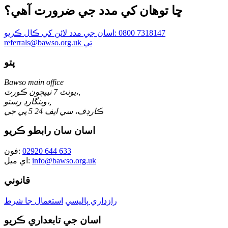
ڇا توھان کي مدد جي ضرورت آھي؟
0800 7318147
اسان جي مدد لائن کي ڪال ڪريو:
referrals@bawso.org.uk تي
پتو
Bawso main office
يونٽ 7 نيپچون ڪورٽ،,
وينگارڊ رستو،,
ڪارڊف، سي ايف 24 5 پي جي
اسان سان رابطو ڪريو
02920 644 633
فون:
info@bawso.org.uk
اي ميل:
قانوني
رازداري پاليسي
استعمال جا شرط
اسان جي تابعداري ڪريو