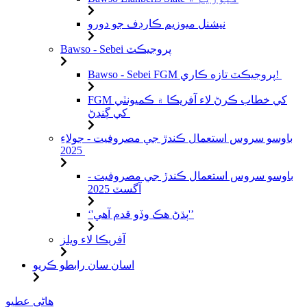
نيشنل ميوزيم ڪارڊف جو دورو
Bawso - Sebei پروجيڪٽ
Bawso - Sebei FGM پروجيڪٽ تازه ڪاري!
FGM کي خطاب ڪرڻ لاء آفريڪا ۾ ڪميونٽي
کي ڳنڍڻ
باوسو سروس استعمال ڪندڙ جي مصروفيت - جولاءِ
2025
باوسو سروس استعمال ڪندڙ جي مصروفيت -
آگسٽ 2025
‘'ٻڌڻ هڪ وڏو قدم آهي'’
آفريڪا لاء ويلز
اسان سان رابطو ڪريو
مواد
هاڻي عطيو