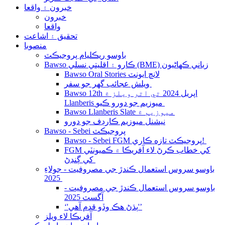
خبرون ۽ واقعا
خبرون
واقعا
تحقيق ۽ اشاعت
منصوبا
باوسو ريڪليام پروجيڪٽ
Bawso ڪارو ۽ اقليتي نسلي (BME) زباني ڪهاڻيون
Bawso Oral Stories لانچ ايونٽ
ويلش عجائب گھر جو سفر
Bawso 12th اپريل 2024 تي اتر ويلز ۾
Llanberis ميوزيم جو دورو ڪيو
Bawso Llanberis Slate ميوزيم ۾
نيشنل ميوزيم ڪارڊف جو دورو
Bawso - Sebei پروجيڪٽ
Bawso - Sebei FGM پروجيڪٽ تازه ڪاري!
FGM کي خطاب ڪرڻ لاء آفريڪا ۾ ڪميونٽي
کي ڳنڍڻ
باوسو سروس استعمال ڪندڙ جي مصروفيت - جولاءِ
2025
باوسو سروس استعمال ڪندڙ جي مصروفيت -
آگسٽ 2025
‘'ٻڌڻ هڪ وڏو قدم آهي'’
آفريڪا لاء ويلز