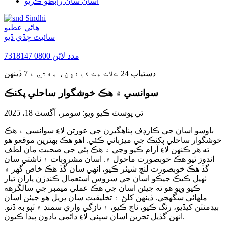
اسان سان رابطو ڪريو
Sindhi
هاڻي عطيو
سائيٽ ڇڏي ڏيو
مدد لائن
0800 7318147
دستياب 24 ڪلاڪ هڪ ڏينهن، هفتي ۾ 7 ڏينهن
سوانسي ۾ هڪ خوشگوار ساحلي پکنڪ
تي پوسٽ ڪيو ويو:
سومر، آگسٽ 18، 2025
باوسو اسان جي ڪارڊف پناهگيرن جي عورتن لاءِ سوانسي ۾ هڪ
خوشگوار ساحلي پکنڪ جي ميزباني ڪئي. اهو هڪ بهترين موقعو هو
ته هر ڪنهن لاءِ آرام ڪيو وڃي ۽ هڪ ٻئي جي صحبت مان لطف
اندوز ٿيو هڪ خوبصورت ماحول ۾. اسان مشروبات ۽ ناشتي سان
گڏ هڪ خوبصورت لنچ شيئر ڪيو، انهي سان گڏ هڪ خاص گهر ۾
ٺهيل ڪيڪ جيڪو اسان جي سروس استعمال ڪندڙن پاران تيار
ڪيو ويو هو ته جيئن اسان جي هڪ عملي ميمبر جي سالگرهه
ملهائي سگهجي. ڏينهن کلڻ ۽ تخليقيت سان ڀريل هو جيئن اسان
بيڊمنٽن کيڏيو، رنگ ڪيو، ناچ ڪيو، ۽ تازگي واري سمنڊ ۾ ٽپو به ڏنو.
انهن گڏيل تجربن اسان سڀني لاءِ دائمي يادون پيدا ڪيون.