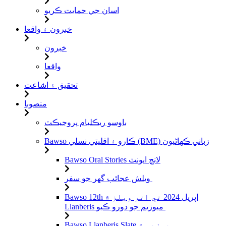
اسان جي حمايت ڪريو
خبرون ۽ واقعا
خبرون
واقعا
تحقيق ۽ اشاعت
منصوبا
باوسو ريڪليام پروجيڪٽ
Bawso ڪارو ۽ اقليتي نسلي (BME) زباني ڪهاڻيون
Bawso Oral Stories لانچ ايونٽ
ويلش عجائب گھر جو سفر
Bawso 12th اپريل 2024 تي اتر ويلز ۾
Llanberis ميوزيم جو دورو ڪيو
Bawso Llanberis Slate ميوزيم ۾