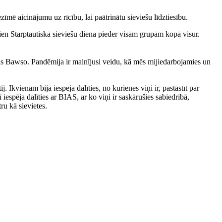
ezīmē aicinājumu uz rīcību, lai paātrinātu sieviešu līdztiesību.
ien Starptautiskā sieviešu diena pieder visām grupām kopā visur.
sas Bawso. Pandēmija ir mainījusi veidu, kā mēs mijiedarbojamies un
 Ikvienam bija iespēja dalīties, no kurienes viņi ir, pastāstīt par
espēja dalīties ar BIAS, ar ko viņi ir saskārušies sabiedrībā,
ru kā sievietes.