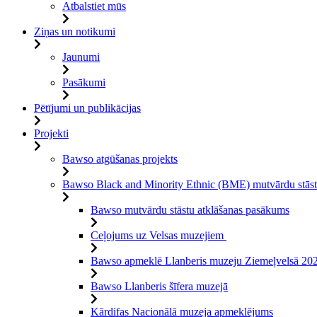
Atbalstiet mūs
Ziņas un notikumi
Jaunumi
Pasākumi
Pētījumi un publikācijas
Projekti
Bawso atgūšanas projekts
Bawso Black and Minority Ethnic (BME) mutvārdu stāst
Bawso mutvārdu stāstu atklāšanas pasākums
Ceļojums uz Velsas muzejiem
Bawso apmeklē Llanberis muzeju Ziemeļvelsā 2024
Bawso Llanberis šīfera muzejā
Kārdifas Nacionālā muzeja apmeklējums