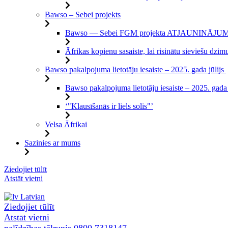
Bawso – Sebei projekts
Bawso — Sebei FGM projekta ATJAUNINĀJU
Āfrikas kopienu sasaiste, lai risinātu sieviešu d
Bawso pakalpojuma lietotāju iesaiste – 2025. gada jūlijs
Bawso pakalpojuma lietotāju iesaiste – 2025. gada
‘"Klausīšanās ir liels solis"’
Velsa Āfrikai
Sazinies ar mums
Pāriet
Ziedojiet tūlīt
uz
Atstāt vietni
saturu
Latvian
Ziedojiet tūlīt
Atstāt vietni