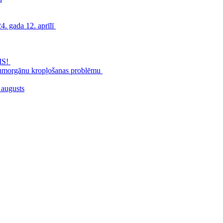
. gada 12. aprīlī
MS!
zimumorgānu kropļošanas problēmu
 augusts