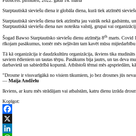
Publicēts:
pirmdien, 2022. gada 14. martā
Starptautiskā sieviešu diena ir globāla diena, kurā tiek atzīmēti sievieš
Starptautiskā sieviešu diena tiek atzīmēta jau vairāk nekā gadsimtu, 
Starptautiskā sieviešu diena nav noteikta valstij, grupai vai organizācij
th
Šogad Bawso Starptautisko sieviešu dienu atzīmēja 8
marts. Covid 1
rīkojam pasākumus, tomēr mēs neļāvām tam kavēt mūsu mijiedarbību un
Tā kā organizācija ir daudzkultūru organizācija, ikviens tika mudināts v
saviem ēdieniem un tautas tērpu. Pasākums bija jautrs, un tas deva mums
darbavietā un sabiedrībā kopumā. Atbilstoši tēmai mēs apspriedām, kā
"Drosme ir vissvarīgākā no visiem tikumiem, jo bez drosmes jūs nevar
―
Maija Andželu
Ikviens, ar kuru mēs strādājam vai atbalstām, katru dienu izrāda dr
Kopīgot:
Facebook
X