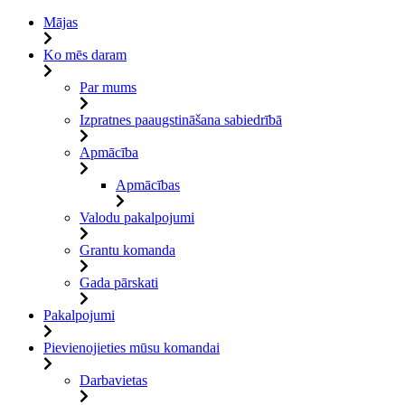
Mājas
Ko mēs daram
Par mums
Izpratnes paaugstināšana sabiedrībā
Apmācība
Apmācības
Valodu pakalpojumi
Grantu komanda
Gada pārskati
Pakalpojumi
Pievienojieties mūsu komandai
Darbavietas