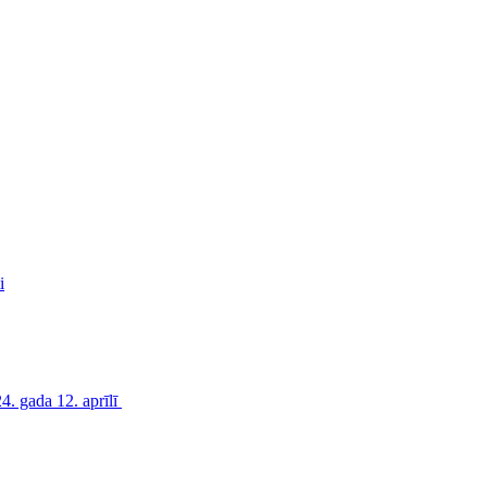
i
. gada 12. aprīlī