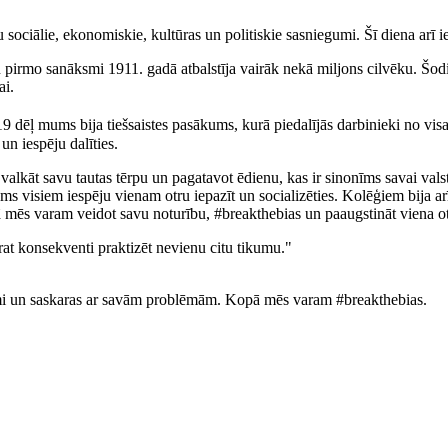
u sociālie, ekonomiskie, kultūras un politiskie sasniegumi. Šī diena arī i
un pirmo sanāksmi 1911. gadā atbalstīja vairāk nekā miljons cilvēku. Šod
ai.
9 dēļ mums bija tiešsaistes pasākums, kurā piedalījās darbinieki no vi
 iespēju dalīties.
alkāt savu tautas tērpu un pagatavot ēdienu, kas ir sinonīms savai valstij.
 visiem iespēju vienam otru iepazīt un socializēties. Kolēģiem bija arī i
 mēs varam veidot savu noturību, #breakthebias un paaugstināt viena ot
at konsekventi praktizēt nevienu citu tikumu."
osmi un saskaras ar savām problēmām. Kopā mēs varam #breakthebias.