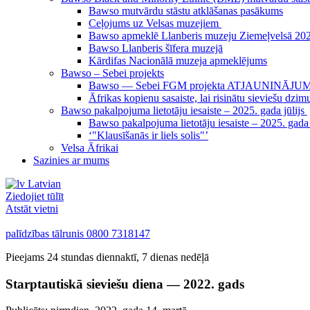
Bawso mutvārdu stāstu atklāšanas pasākums
Ceļojums uz Velsas muzejiem
Bawso apmeklē Llanberis muzeju Ziemeļvelsā 2024
Bawso Llanberis šīfera muzejā
Kārdifas Nacionālā muzeja apmeklējums
Bawso – Sebei projekts
Bawso — Sebei FGM projekta ATJAUNINĀJU
Āfrikas kopienu sasaiste, lai risinātu sieviešu d
Bawso pakalpojuma lietotāju iesaiste – 2025. gada jūlijs
Bawso pakalpojuma lietotāju iesaiste – 2025. gada
‘"Klausīšanās ir liels solis"’
Velsa Āfrikai
Sazinies ar mums
Latvian
Ziedojiet tūlīt
Atstāt vietni
palīdzības tālrunis
0800 7318147
Pieejams 24 stundas diennaktī, 7 dienas nedēļā
Starptautiskā sieviešu diena — 2022. gads