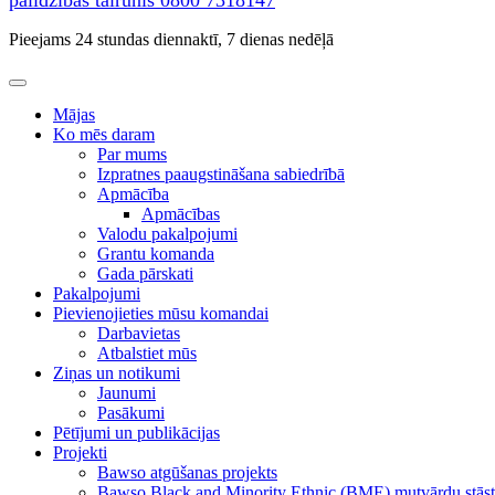
palīdzības tālrunis
0800 7318147
Pieejams 24 stundas diennaktī, 7 dienas nedēļā
Mājas
Ko mēs daram
Par mums
Izpratnes paaugstināšana sabiedrībā
Apmācība
Apmācības
Valodu pakalpojumi
Grantu komanda
Gada pārskati
Pakalpojumi
Pievienojieties mūsu komandai
Darbavietas
Atbalstiet mūs
Ziņas un notikumi
Jaunumi
Pasākumi
Pētījumi un publikācijas
Projekti
Bawso atgūšanas projekts
Bawso Black and Minority Ethnic (BME) mutvārdu stāst