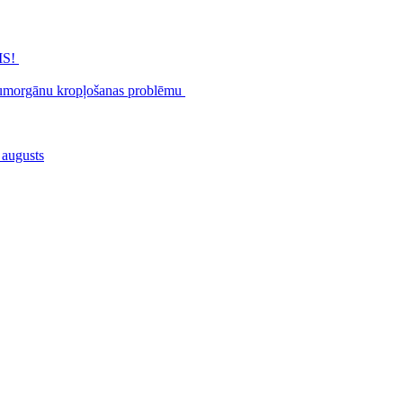
MS!
zimumorgānu kropļošanas problēmu
 augusts