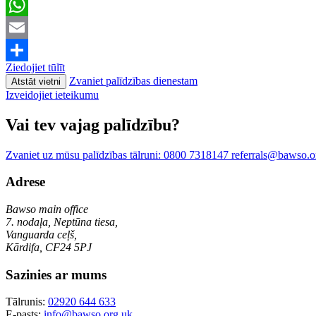
LinkedIn
WhatsApp
Email
Ziedojiet tūlīt
Share
Zvaniet palīdzības dienestam
Atstāt vietni
Izveidojiet ieteikumu
Vai tev vajag palīdzību?
Zvaniet uz mūsu palīdzības tālruni:
0800 7318147
referrals@bawso.o
Adrese
Bawso main office
7. nodaļa, Neptūna tiesa,
Vanguarda ceļš,
Kārdifa, CF24 5PJ
Sazinies ar mums
Tālrunis:
02920 644 633
E-pasts:
info@bawso.org.uk