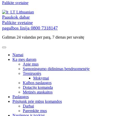
prie
Palikite svetainę
turinio
Lithuanian
Paaukok dabar
Palikite svetainę
pagalbos linija
0800 7318147
Galimas 24 valandas per parą, 7 dienas per savaitę
Namai
Ką mes darom
Apie mus
Sąmoningumo didinimas bendruomenėje
Treniruotės
Mokymai
Kalbos paslaugos
Dotacijų komanda
Metinės ataskaitos
Paslaugos
Prisijunk prie mūsų komandos
Darbai
Paremkite mus
Naujienos ir įvykiai