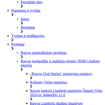
Paremkite mus
Naujienos ir įvykiai
žinios
Renginiai
Tyrimai ir publikacijos
Projektai
Bawso susigrąžinimo projektas
Bawso juodaodžių ir mažumų etninės (BME) žodinės
istorijos
„Bawso Oral Stories“ pristatymo renginys
Kelionė į Velso muziejus
Bawso lankosi Llanberis muziejuje Šiaurės Velse
2024 m. balandžio 12 d
Bawso Llanberis skalūno muziejuje