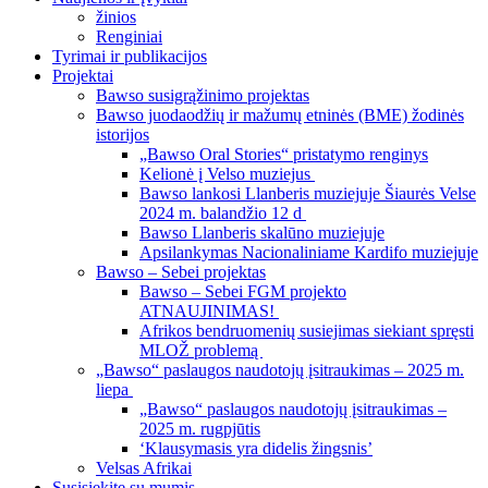
žinios
Renginiai
Tyrimai ir publikacijos
Projektai
Bawso susigrąžinimo projektas
Bawso juodaodžių ir mažumų etninės (BME) žodinės
istorijos
„Bawso Oral Stories“ pristatymo renginys
Kelionė į Velso muziejus
Bawso lankosi Llanberis muziejuje Šiaurės Velse
2024 m. balandžio 12 d
Bawso Llanberis skalūno muziejuje
Apsilankymas Nacionaliniame Kardifo muziejuje
Bawso – Sebei projektas
Bawso – Sebei FGM projekto
ATNAUJINIMAS!
Afrikos bendruomenių susiejimas siekiant spręsti
MLOŽ problemą
„Bawso“ paslaugos naudotojų įsitraukimas – 2025 m.
liepa
„Bawso“ paslaugos naudotojų įsitraukimas –
2025 m. rugpjūtis
‘Klausymasis yra didelis žingsnis’
Velsas Afrikai
Susisiekite su mumis