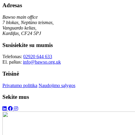
Adresas
Bawso main office
7 blokas, Neptūno teismas,
Vanguardo kelias,
Kardifas, CF24 5PJ
Susisiekite su mumis
Telefonas:
02920 644 633
El. paštas:
info@bawso.org.uk
Teisinė
Privatumo politika
Naudojimo sąlygos
Sekite mus