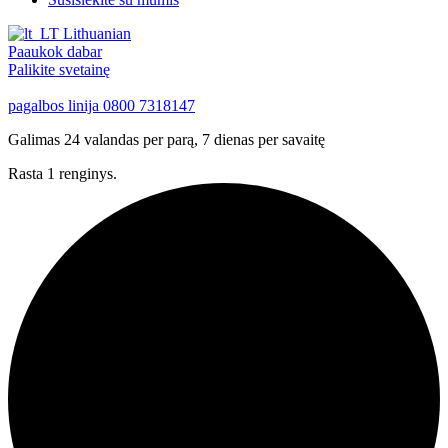
Lithuanian
Paaukok dabar
Palikite svetainę
pagalbos linija
0800 7318147
Galimas 24 valandas per parą, 7 dienas per savaitę
Rasta 1 renginys.