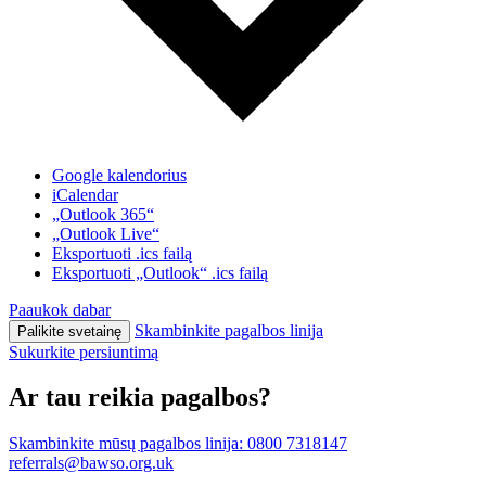
Google kalendorius
iCalendar
„Outlook 365“
„Outlook Live“
Eksportuoti .ics failą
Eksportuoti „Outlook“ .ics failą
Paaukok dabar
Skambinkite pagalbos linija
Palikite svetainę
Sukurkite persiuntimą
Ar tau reikia pagalbos?
Skambinkite mūsų pagalbos linija:
0800 7318147
referrals@bawso.org.uk