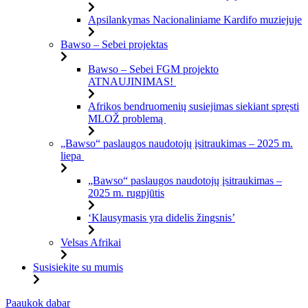
Apsilankymas Nacionaliniame Kardifo muziejuje
Bawso – Sebei projektas
Bawso – Sebei FGM projekto
ATNAUJINIMAS!
Afrikos bendruomenių susiejimas siekiant spręsti
MLOŽ problemą
„Bawso“ paslaugos naudotojų įsitraukimas – 2025 m.
liepa
„Bawso“ paslaugos naudotojų įsitraukimas –
2025 m. rugpjūtis
‘Klausymasis yra didelis žingsnis’
Velsas Afrikai
Susisiekite su mumis
Pereiti
Paaukok dabar