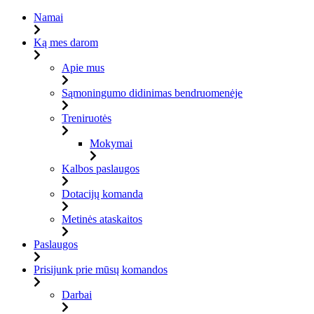
Namai
Ką mes darom
Apie mus
Sąmoningumo didinimas bendruomenėje
Treniruotės
Mokymai
Kalbos paslaugos
Dotacijų komanda
Metinės ataskaitos
Paslaugos
Prisijunk prie mūsų komandos
Darbai