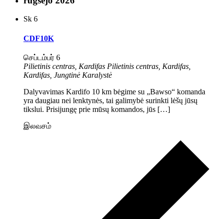
rugsėjo 2026
Sk
6
CDF10K
செப்டம்பர் 6
Pilietinis centras, Kardifas
Pilietinis centras, Kardifas,
Kardifas, Jungtinė Karalystė
Dalyvavimas Kardifo 10 km bėgime su „Bawso“ komanda
yra daugiau nei lenktynės, tai galimybė surinkti lėšų jūsų
tikslui. Prisijungę prie mūsų komandos, jūs […]
இலவசம்