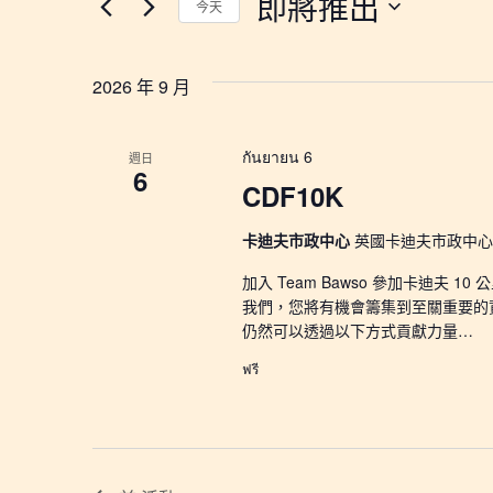
即將推出
今天
字。
尋
依
選
和
關
擇
2026 年 9 月
鍵
日
視
字
期。.
圖
搜
กันยายน 6
週日
尋
6
導
CDF10K
活
動。.
航
卡迪夫市政中心
英國卡迪夫市政中心
加入 Team Bawso 參加卡迪夫
我們，您將有機會籌集到至關重要的
仍然可以透過以下方式貢獻力量…
ฟรี