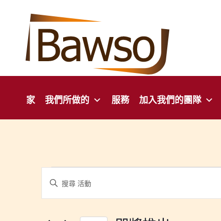
跳
到
內
容
家
我們所做的
服務
加入我們的團隊
活
活
輸
動
入
動
關
搜
鍵