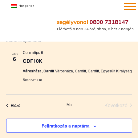
Ugrás
Hungarian
a
tartalomra
segélyvonal
0800 7318147
Események
Esemé
Es
Közelgő
Keresett
Lista
Elérhető a nap 24 órájában, a hét 7 napján
kifejezés
né
keresé
Dátum
2026. szeptember
nav
kiválasztása.
és
nézet
Сентябрь 6
VAS
6
válasz
CDF10K
Városháza, Cardif
Városháza, Cardiff, Cardiff, Egyesült Királyság
Бесплатные
Ma
Következő
Események
Előző
Esemény
Feliratkozás a naptárra