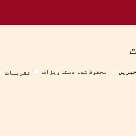
بریں
محفوظ شدہ دستاویزات
تقریبات