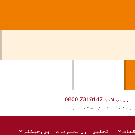
ہ
سائٹ چھوڑ دیں۔
ہیلپ لائن
0800 7318147
قعات
تحقیق اور مطبوعات
پروجیکٹس