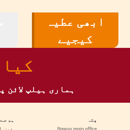
ابھی عطیہ
س
کیجیے
کیا 
ہماری ہیلپ لائن پ
پتہ
ہم سے
Bawso main office
فون:
3