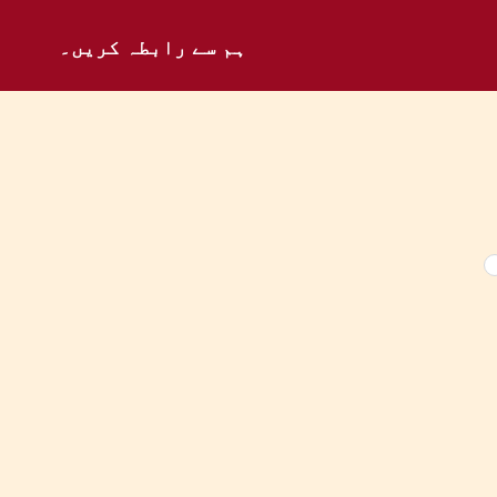
ہم سے رابطہ کریں۔