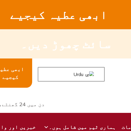
ابھی عطیہ کیجیے
سائٹ چھوڑ دیں۔
ابھی عطی
Urdu
کیجیے
دن میں 24 گھنٹے، ہفتے کے 7 دن دستیاب ہے۔
ات
ہماری ٹیم میں شامل ہوں۔
خبریں اور وا