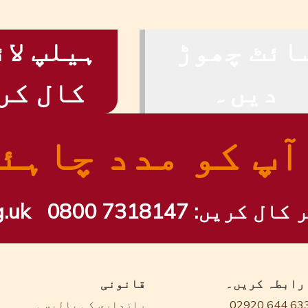
ائٹ چھوڑ
ہیلپ لائ
دیں۔
کال کر
آپ کو مدد چاہئ
ر کال کریں:
0800 7318147
.uk
 رابطہ کریں۔
قانونی
02920 644 63
رازداری کی پالیسی