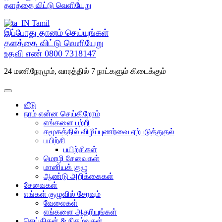
செல்க
தளத்தை விட்டு வெளியேறு
Tamil
இப்போது தானம் செய்யுங்கள்
தளத்தை விட்டு வெளியேறு
உதவி எண்
0800 7318147
24 மணிநேரமும், வாரத்தில் 7 நாட்களும் கிடைக்கும்
வீடு
நாம் என்ன செய்கிறோம்
எங்களை பற்றி
சமூகத்தில் விழிப்புணர்வை ஏற்படுத்துதல்
பயிற்சி
பயிற்சிகள்
மொழி சேவைகள்
மானியக் குழு
ஆண்டு அறிக்கைகள்
சேவைகள்
எங்கள் குழுவில் சேரவும்
வேலைகள்
எங்களை ஆதரியுங்கள்
செய்திகள் & நிகழ்வுகள்