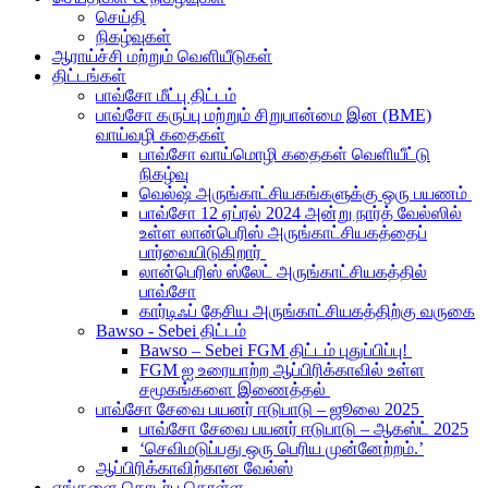
செய்தி
நிகழ்வுகள்
ஆராய்ச்சி மற்றும் வெளியீடுகள்
திட்டங்கள்
பாவ்சோ மீட்பு திட்டம்
பாவ்சோ கருப்பு மற்றும் சிறுபான்மை இன (BME)
வாய்வழி கதைகள்
பாவ்சோ வாய்மொழி கதைகள் வெளியீட்டு
நிகழ்வு
வெல்ஷ் அருங்காட்சியகங்களுக்கு ஒரு பயணம்
பாவ்சோ 12 ஏப்ரல் 2024 அன்று நார்த் வேல்ஸில்
உள்ள லான்பெரிஸ் அருங்காட்சியகத்தைப்
பார்வையிடுகிறார்
லான்பெரிஸ் ஸ்லேட் அருங்காட்சியகத்தில்
பாவ்சோ
கார்டிஃப் தேசிய அருங்காட்சியகத்திற்கு வருகை
Bawso - Sebei திட்டம்
Bawso – Sebei FGM திட்டம் புதுப்பிப்பு!
FGM ஐ உரையாற்ற ஆப்பிரிக்காவில் உள்ள
சமூகங்களை இணைத்தல்
பாவ்சோ சேவை பயனர் ஈடுபாடு – ஜூலை 2025
பாவ்சோ சேவை பயனர் ஈடுபாடு – ஆகஸ்ட் 2025
‘செவிமடுப்பது ஒரு பெரிய முன்னேற்றம்.’
ஆப்பிரிக்காவிற்கான வேல்ஸ்
எங்களை தொடர்பு கொள்ள