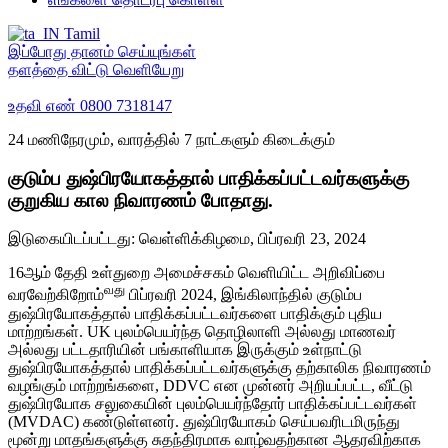
Tamil
இப்போது தானம் செய்யுங்கள்
தளத்தை விட்டு வெளியேறு
உதவி எண்
0800 7318147
24 மணிநேரமும், வாரத்தில் 7 நாட்களும் கிடைக்கும்
குடும்ப துஷ்பிரயோகத்தால் பாதிக்கப்பட்டவர்களுக்கு
குறுகிய கால நிவாரணம் போதாது.
இடுகையிடப்பட்டது:
வெள்ளிக்கிழமை, பிப்ரவரி 23, 2024
16ஆம் தேதி உள்துறை அமைச்சகம் வெளியிட்ட அறிவிப்பை
வது
வரவேற்கிறோம்
பிப்ரவரி 2024, இங்கிலாந்தில் குடும்ப
துஷ்பிரயோகத்தால் பாதிக்கப்பட்டவர்களை பாதிக்கும் புதிய
மாற்றங்கள். UK புலம்பெயர்ந்த தொழிலாளி அல்லது மாணவர்
அல்லது பட்டதாரியின் பங்காளியாக இருக்கும் உள்நாட்டு
துஷ்பிரயோகத்தால் பாதிக்கப்பட்டவர்களுக்கு தற்காலிக நிவாரணம்
வழங்கும் மாற்றங்களை, DDVC என முன்னர் அறியப்பட்ட, வீட்டு
துஷ்பிரயோக சலுகையின் புலம்பெயர்ந்தோர் பாதிக்கப்பட்டவர்கள்
(MVDAC) கண்டுள்ளனர். துஷ்பிரயோகம் செய்பவரிடமிருந்து
மூன்று மாதங்களுக்கு சுதந்திரமாக வாழ்வதற்கான ஆதரவிற்காக