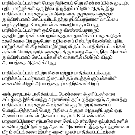
பாதிக்கப்பட்டவர்கள் பொது நிதியைப் பெற விண்ணப்பிக்க முடியும்.
புதிய மாற்றங்கள் ஒரு இடைநிறுத்தம் மட்டுமே ஆகும், இது
பாதிக்கப்பட்டவர்களுக்கும் அவர்களது குழந்தைகளுக்கும்
துஷ்பிரயோகம் செய்பவரிடமிருந்து தப்பிப்பதற்கான வாய்ப்பை
வழங்குகிறது. 3 மாதங்கள் காலாவதியாகும் போது,
பாதிக்கப்பட்டவர்கள் ஒவ்வொரு விண்ணப்பதாரரும்
தகுதியற்றவர்கள் என்பதால் உத்தரவாதமளிக்கப்படாத கூடுதல்
உதவிக்காக பிற குடியேற்ற வழிகளைப் பின்பற்ற வேண்டும். புதிய
மாற்றங்களின் கீழ் உள்ள மற்றொரு விருப்பம், பாதிக்கப்பட்டவர்கள்
தங்கள் சொந்த நாடுகளுக்குத் திரும்புவது ஆகும், இது அவர்கள்
துஷ்பிரயோகம் செய்பவர்களின் கைகளில் மீண்டும் விழும்
அபாயத்தை அதிகரிக்கிறது.
பாதிக்கப்பட்டவர் வீடற்ற நிலை மற்றும் பாதிக்கப்படக்கூடிய
பாதிக்கப்பட்டவர்களை இரையாக்கும் கடத்தல் கும்பல்களின்
கைகளில் விழும் அபாயத்தையும் எதிர்கொள்கிறார்.
வன்முறையால் பாதிக்கப்பட்ட பெண்களை ஆதரிப்பதற்கான
சட்டத்தை இங்கிலாந்து அரசாங்கம் தரப்படுத்துவதும், அனைத்து
பாதிக்கப்பட்டவர்களும் அவர்களின் குடியேற்ற நிலையைப்
பொருட்படுத்தாமல் பொது நிதியை அணுக அனுமதிப்பதும் ஒரு
அமைப்பாக எங்கள் நிலைப்பாடாகும். UK பெண்களின்
பாதுகாப்பிற்கான ஏற்பாடுகளை செய்யும் சர்வதேச ஒப்பந்தங்களில்
கையெழுத்திட்டுள்ளது, ஆனால் அரசாங்கம் இந்த ஒப்பந்தங்களை
மீறும் சட்டங்களை இயற்றுவதன் மூலம் பாதிக்கப்பட்டவர்கள்