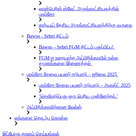
லான்பெரிஸ் ஸ்லேட் அருங்காட்சியகத்தில்
பாவ்சோ
கார்டிஃப் தேசிய அருங்காட்சியகத்திற்கு வருகை
Bawso - Sebei திட்டம்
Bawso – Sebei FGM திட்டம் புதுப்பிப்பு!
FGM ஐ உரையாற்ற ஆப்பிரிக்காவில் உள்ள
சமூகங்களை இணைத்தல்
பாவ்சோ சேவை பயனர் ஈடுபாடு – ஜூலை 2025
பாவ்சோ சேவை பயனர் ஈடுபாடு – ஆகஸ்ட் 2025
‘செவிமடுப்பது ஒரு பெரிய முன்னேற்றம்.’
ஆப்பிரிக்காவிற்கான வேல்ஸ்
எங்களை தொடர்பு கொள்ள
உள்ளடக்கத்திற்கு
இப்போது தானம் செய்யுங்கள்