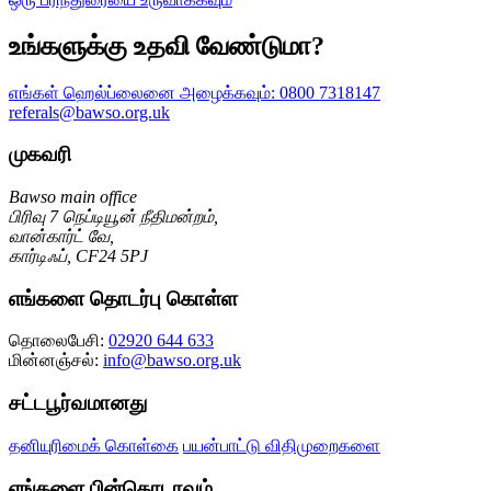
உங்களுக்கு உதவி வேண்டுமா?
எங்கள் ஹெல்ப்லைனை அழைக்கவும்:
0800 7318147
referals@bawso.org.uk
முகவரி
Bawso main office
பிரிவு 7 நெப்டியூன் நீதிமன்றம்,
வான்கார்ட் வே,
கார்டிஃப், CF24 5PJ
எங்களை தொடர்பு கொள்ள
தொலைபேசி:
02920 644 633
மின்னஞ்சல்:
info@bawso.org.uk
சட்டபூர்வமானது
தனியுரிமைக் கொள்கை
பயன்பாட்டு விதிமுறைகளை
எங்களை பின்தொடரவும்