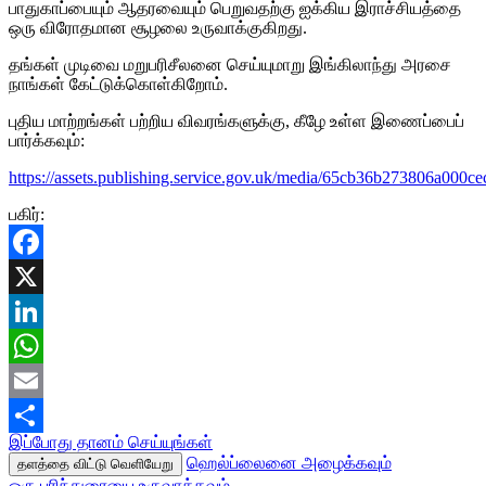
பாதுகாப்பையும் ஆதரவையும் பெறுவதற்கு ஐக்கிய இராச்சியத்தை
ஒரு விரோதமான சூழலை உருவாக்குகிறது.
தங்கள் முடிவை மறுபரிசீலனை செய்யுமாறு இங்கிலாந்து அரசை
நாங்கள் கேட்டுக்கொள்கிறோம்.
புதிய மாற்றங்கள் பற்றிய விவரங்களுக்கு, கீழே உள்ள இணைப்பைப்
பார்க்கவும்:
https://assets.publishing.service.gov.uk/media/65cb36b273806a0
பகிர்:
Facebook
X
LinkedIn
WhatsApp
Email
இப்போது தானம் செய்யுங்கள்
Share
ஹெல்ப்லைனை அழைக்கவும்
தளத்தை விட்டு வெளியேறு
ஒரு பரிந்துரையை உருவாக்கவும்