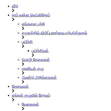
வீடு
நாம் என்ன செய்கிறோம்
எங்களை பற்றி
சமூகத்தில் விழிப்புணர்வை ஏற்படுத்துதல்
பயிற்சி
பயிற்சிகள்
மொழி சேவைகள்
மானியக் குழு
ஆண்டு அறிக்கைகள்
சேவைகள்
எங்கள் குழுவில் சேரவும்
வேலைகள்