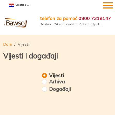
Preskoči
Croatian
na
sadržaj
telefon za pomoć
0800 7318147
Dostupni 24 sata dnevno, 7 dana u tjednu
Dom
Vijesti
Vijesti i događaji
Vijesti
Arhiva
Događaji