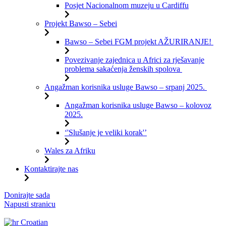
Posjet Nacionalnom muzeju u Cardiffu
Projekt Bawso – Sebei
Bawso – Sebei FGM projekt AŽURIRANJE!
Povezivanje zajednica u Africi za rješavanje
problema sakaćenja ženskih spolova
Angažman korisnika usluge Bawso – srpanj 2025.
Angažman korisnika usluge Bawso – kolovoz
2025.
‘'Slušanje je veliki korak'’
Wales za Afriku
Kontaktirajte nas
Preskoči
Donirajte sada
na
Napusti stranicu
sadržaj
Croatian