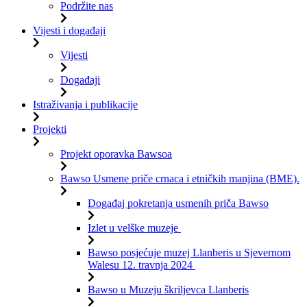
Podržite nas
Vijesti i događaji
Vijesti
Događaji
Istraživanja i publikacije
Projekti
Projekt oporavka Bawsoa
Bawso Usmene priče crnaca i etničkih manjina (BME).
Događaj pokretanja usmenih priča Bawso
Izlet u velške muzeje
Bawso posjećuje muzej Llanberis u Sjevernom
Walesu 12. travnja 2024
Bawso u Muzeju škriljevca Llanberis