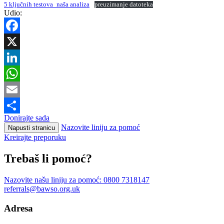
5 ključnih testova_naša analiza
preuzimanje datoteka
Udio:
Facebook
X
LinkedIn
WhatsApp
Email
Donirajte sada
Share
Nazovite liniju za pomoć
Napusti stranicu
Kreirajte preporuku
Trebaš li pomoć?
Nazovite našu liniju za pomoć:
0800 7318147
referrals@bawso.org.uk
Adresa