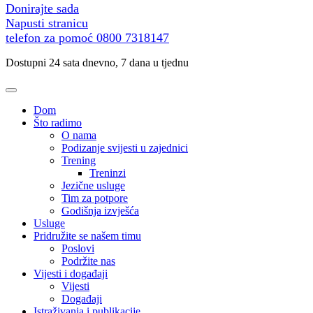
Donirajte sada
Napusti stranicu
telefon za pomoć
0800 7318147
Dostupni 24 sata dnevno, 7 dana u tjednu
Dom
Što radimo
O nama
Podizanje svijesti u zajednici
Trening
Treninzi
Jezične usluge
Tim za potpore
Godišnja izvješća
Usluge
Pridružite se našem timu
Poslovi
Podržite nas
Vijesti i događaji
Vijesti
Događaji
Istraživanja i publikacije