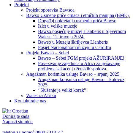
Projekti
Projekt oporavka Bawsoa
Bawso Usmene priče crnaca i etničkih manjina (BME).
Događaj pokretanja usmenih priča Bawso
Izlet u velške muzeje
Bawso posjećuje muzej Llanberis u Sjevernom
Walesu 12. travnja 2024
Bawso u Muzeju škriljevca Llanberis
Posjet Nacionalnom muzeju u Cardiffu
Projekt Bawso – Sebei
Bawso – Sebei FGM projekt AŽURIRANJE!
Povezivanje zajednica u Africi za rješavanje
problema sakaćenja ženskih spolova
Angažman korisnika usluge Bawso – srpanj 2025.
Angažman korisnika usluge Bawso – kolovoz
2025.
‘'Slušanje je veliki korak'’
Wales za Afriku
Kontaktirajte nas
Croatian
Donirajte sada
Napusti stranicu
telefon za pomoć
0800 7318147