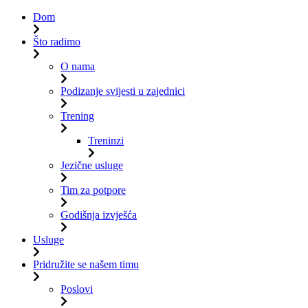
Dom
Što radimo
O nama
Podizanje svijesti u zajednici
Trening
Treninzi
Jezične usluge
Tim za potpore
Godišnja izvješća
Usluge
Pridružite se našem timu
Poslovi