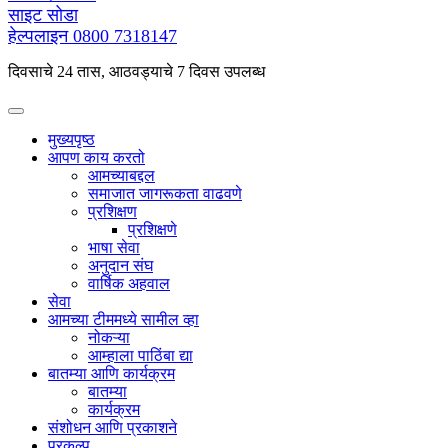
साइट सोडा
हेल्पलाइन
0800 7318147
दिवसाचे 24 तास, आठवड्याचे 7 दिवस उपलब्ध
मुख्यपृष्ठ
आपण काय करतो
आमच्याबद्दल
समाजात जागरूकता वाढवणे
प्रशिक्षण
प्रशिक्षणे
भाषा सेवा
अनुदान संघ
वार्षिक अहवाल
सेवा
आमच्या टीममध्ये सामील व्हा
नोकऱ्या
आम्हाला पाठिंबा द्या
बातम्या आणि कार्यक्रम
बातम्या
कार्यक्रम
संशोधन आणि प्रकाशने
प्रकल्प