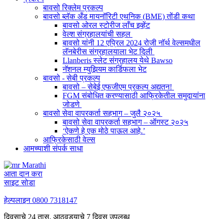
बावसो रिक्लेम प्रकल्प
बावसो ब्लॅक अँड मायनॉरिटी एथनिक (BME) तोंडी कथा
बावसो ओरल स्टोरीज लाँच इव्हेंट
वेल्श संग्रहालयांची सहल
बावसो यांनी 12 एप्रिल 2024 रोजी नॉर्थ वेल्समधील
लॅनबेरीस संग्रहालयाला भेट दिली
Llanberis स्लेट संग्रहालय येथे Bawso
नॅशनल म्युझियम कार्डिफला भेट
बावसो - सेबी प्रकल्प
बावसो – सेबेई एफजीएम प्रकल्प अद्यतन!
FGM संबोधित करण्यासाठी आफ्रिकेतील समुदायांना
जोडणे
बावसो सेवा वापरकर्ता सहभाग – जुलै २०२५
बावसो सेवा वापरकर्ता सहभाग – ऑगस्ट २०२५
‘ऐकणे हे एक मोठे पाऊल आहे.’
आफ्रिकेसाठी वेल्स
आमच्याशी संपर्क साधा
Marathi
आता दान करा
साइट सोडा
हेल्पलाइन
0800 7318147
दिवसाचे 24 तास, आठवड्याचे 7 दिवस उपलब्ध