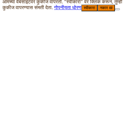
आमच्या वेबसाइटवर कुकीज वापरतो. "स्वीकारा" वर क्लिक करून, तुम्ही
कुकीज वापरण्यास संमती देता.
गोपनीयता धोरण
स्वीकारा
नकार द्या