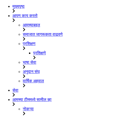
मुख्यपृष्ठ
आपण काय करतो
आमच्याबद्दल
समाजात जागरूकता वाढवणे
प्रशिक्षण
प्रशिक्षणे
भाषा सेवा
अनुदान संघ
वार्षिक अहवाल
सेवा
आमच्या टीममध्ये सामील व्हा
नोकऱ्या