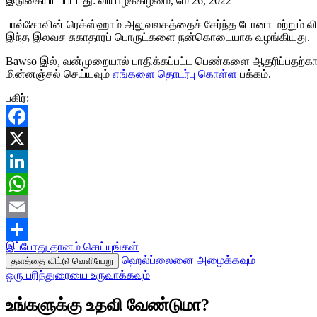
இடுகையிடப்பட்டது:
வியாழக்கிழமை, மே 26, 2022
பாவ்சோவின் ரெக்ஸ்ஹாம் அலுவலகத்தைச் சேர்ந்த டோனா மற்றும் லிஸ்
இந்த இலவச சுகாதாரப் பொருட்களை நன்கொடையாக வழங்கியது.
Bawso இல், வன்முறையால் பாதிக்கப்பட்ட பெண்களை ஆதரிப்பதற்கா
மின்னஞ்சல் செய்யவும்
எங்களை தொடர்பு கொள்ள
பக்கம்.
பகிர்:
Facebook
X
LinkedIn
WhatsApp
Email
இப்போது தானம் செய்யுங்கள்
Share
ஹெல்ப்லைனை அழைக்கவும்
தளத்தை விட்டு வெளியேறு
ஒரு பரிந்துரையை உருவாக்கவும்
உங்களுக்கு உதவி வேண்டுமா?