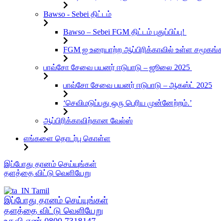
Bawso - Sebei திட்டம்
Bawso – Sebei FGM திட்டம் புதுப்பிப்பு!
FGM ஐ உரையாற்ற ஆப்பிரிக்காவில் உள்ள சமூ
பாவ்சோ சேவை பயனர் ஈடுபாடு – ஜூலை 2025
பாவ்சோ சேவை பயனர் ஈடுபாடு – ஆகஸ்ட் 2025
‘செவிமடுப்பது ஒரு பெரிய முன்னேற்றம்.’
ஆப்பிரிக்காவிற்கான வேல்ஸ்
எங்களை தொடர்பு கொள்ள
உள்ளடக்கத்திற்கு
இப்போது தானம் செய்யுங்கள்
செல்க
தளத்தை விட்டு வெளியேறு
Tamil
இப்போது தானம் செய்யுங்கள்
தளத்தை விட்டு வெளியேறு