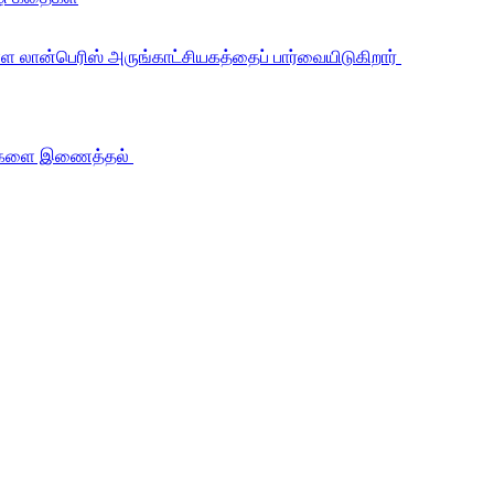
உள்ள லான்பெரிஸ் அருங்காட்சியகத்தைப் பார்வையிடுகிறார்
கங்களை இணைத்தல்