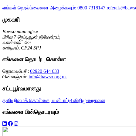
எங்கள் ஹெல்ப்லைனை அழைக்கவும்:
0800 7318147
referals@baws
முகவரி
Bawso main office
பிரிவு 7 நெப்டியூன் நீதிமன்றம்,
வான்கார்ட் வே,
கார்டிஃப், CF24 5PJ
எங்களை தொடர்பு கொள்ள
தொலைபேசி:
02920 644 633
மின்னஞ்சல்:
info@bawso.org.uk
சட்டபூர்வமானது
தனியுரிமைக் கொள்கை
பயன்பாட்டு விதிமுறைகளை
எங்களை பின்தொடரவும்