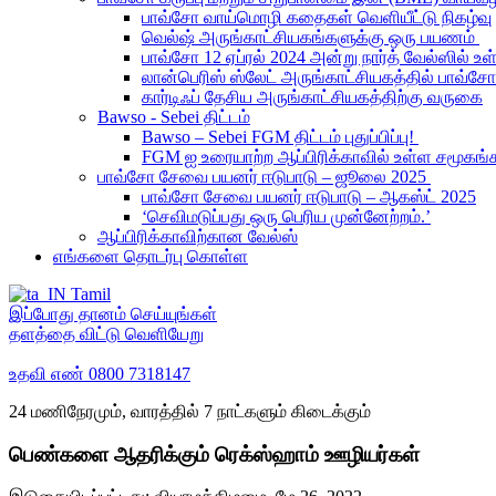
பாவ்சோ வாய்மொழி கதைகள் வெளியீட்டு நிகழ்வு
வெல்ஷ் அருங்காட்சியகங்களுக்கு ஒரு பயணம்
பாவ்சோ 12 ஏப்ரல் 2024 அன்று நார்த் வேல்ஸில் 
லான்பெரிஸ் ஸ்லேட் அருங்காட்சியகத்தில் பாவ்சோ
கார்டிஃப் தேசிய அருங்காட்சியகத்திற்கு வருகை
Bawso - Sebei திட்டம்
Bawso – Sebei FGM திட்டம் புதுப்பிப்பு!
FGM ஐ உரையாற்ற ஆப்பிரிக்காவில் உள்ள சமூ
பாவ்சோ சேவை பயனர் ஈடுபாடு – ஜூலை 2025
பாவ்சோ சேவை பயனர் ஈடுபாடு – ஆகஸ்ட் 2025
‘செவிமடுப்பது ஒரு பெரிய முன்னேற்றம்.’
ஆப்பிரிக்காவிற்கான வேல்ஸ்
எங்களை தொடர்பு கொள்ள
Tamil
இப்போது தானம் செய்யுங்கள்
தளத்தை விட்டு வெளியேறு
உதவி எண்
0800 7318147
24 மணிநேரமும், வாரத்தில் 7 நாட்களும் கிடைக்கும்
பெண்களை ஆதரிக்கும் ரெக்ஸ்ஹாம் ஊழியர்கள்