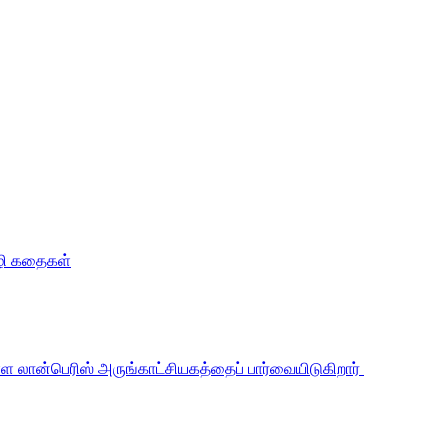
வழி கதைகள்
உள்ள லான்பெரிஸ் அருங்காட்சியகத்தைப் பார்வையிடுகிறார்