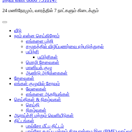
உதவி எண்
0800 7318147
24 மணிநேரமும், வாரத்தில் 7 நாட்களும் கிடைக்கும்
வீடு
நாம் என்ன செய்கிறோம்
எங்களை பற்றி
சமூகத்தில் விழிப்புணர்வை ஏற்படுத்துதல்
பயிற்சி
பயிற்சிகள்
மொழி சேவைகள்
மானியக் குழு
ஆண்டு அறிக்கைகள்
சேவைகள்
எங்கள் குழுவில் சேரவும்
வேலைகள்
எங்களை ஆதரியுங்கள்
செய்திகள் & நிகழ்வுகள்
செய்தி
நிகழ்வுகள்
ஆராய்ச்சி மற்றும் வெளியீடுகள்
திட்டங்கள்
பாவ்சோ மீட்பு திட்டம்
பாவ்சோ கருப்பு மற்றும் சிறுபான்மை இன (BME) வாய்