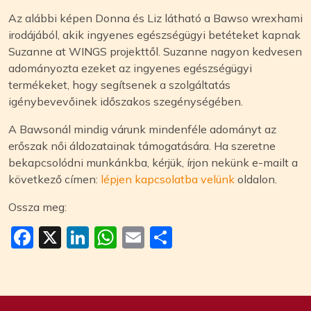
Az alábbi képen Donna és Liz látható a Bawso wrexhami
irodájából, akik ingyenes egészségügyi betéteket kapnak
Suzanne at WINGS projekttől. Suzanne nagyon kedvesen
adományozta ezeket az ingyenes egészségügyi
termékeket, hogy segítsenek a szolgáltatás
igénybevevőinek időszakos szegénységében.
A Bawsonál mindig várunk mindenféle adományt az
erőszak női áldozatainak támogatására. Ha szeretne
bekapcsolódni munkánkba, kérjük, írjon nekünk e-mailt a
következő címen:
lépjen kapcsolatba velünk
oldalon.
Ossza meg:
Facebook
X
LinkedIn
WhatsApp
Email
Ossza
meg