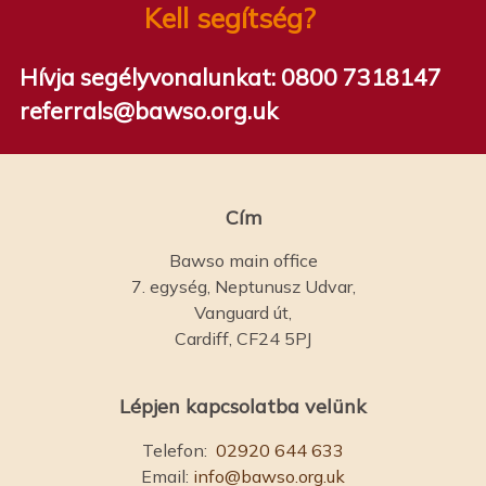
Kell segítség?
Hívja segélyvonalunkat:
0800 7318147
referrals@bawso.org.uk
Cím
Bawso main office
7. egység, Neptunusz Udvar,
Vanguard út,
Cardiff, CF24 5PJ
Lépjen kapcsolatba velünk
Telefon:
02920 644 633
Email:
info@bawso.org.uk