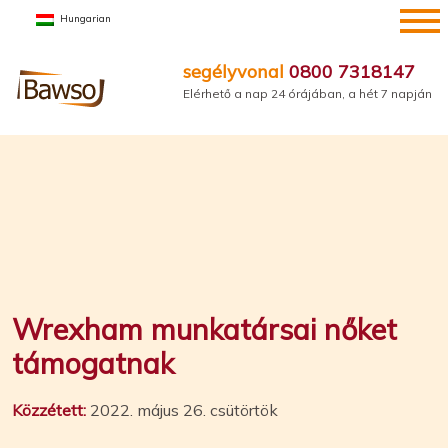
Ugrás
Hungarian
a
tartalomra
segélyvonal
0800 7318147
Elérhető a nap 24 órájában, a hét 7 napján
Wrexham munkatársai nőket
támogatnak
Közzétett:
2022. május 26. csütörtök