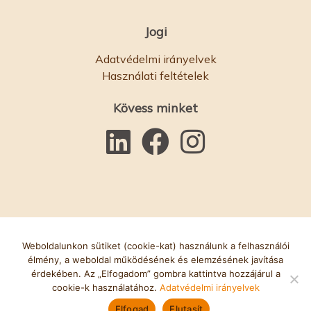
Jogi
Adatvédelmi irányelvek
Használati feltételek
Kövess minket
Weboldalunkon sütiket (cookie-kat) használunk a felhasználói
élmény, a weboldal működésének és elemzésének javítása
© Bawso 2025. Jótékonysági Bizottság száma: 1084854.
érdekében. Az „Elfogadom” gombra kattintva hozzájárul a
cookie-k használatához.
Adatvédelmi irányelvek
Cégjegyzékszám: 03152590. Weboldal készítője:
Accent kreatív
Elfogad
Elutasít
Adományozz
Hagyja el a
Hívja a
Hozzon létre