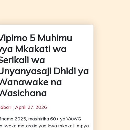
Vipimo 5 Muhimu
vya Mkakati wa
Serikali wa
Unyanyasaji Dhidi ya
Wanawake na
Wasichana
abari
|
Aprili 27, 2026
namo 2025, mashirika 60+ ya VAWG
aliweka matarajio yao kwa mkakati mpya