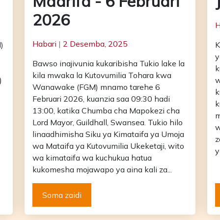
Maarifa - 6 Februari
2026
H
Habari
|
2 Desemba, 2025
)
K
y
Bawso inajivunia kukaribisha Tukio lake la
k
kila mwaka la Kutovumilia Tohara kwa
)
w
Wanawake (FGM) mnamo tarehe 6
k
Februari 2026, kuanzia saa 09:30 hadi
k
13:00, katika Chumba cha Mapokezi cha
m
Lord Mayor, Guildhall, Swansea. Tukio hilo
w
linaadhimisha Siku ya Kimataifa ya Umoja
z
wa Mataifa ya Kutovumilia Ukeketaji, wito
y
wa kimataifa wa kuchukua hatua
kukomesha mojawapo ya aina kali za...
Soma zaidi