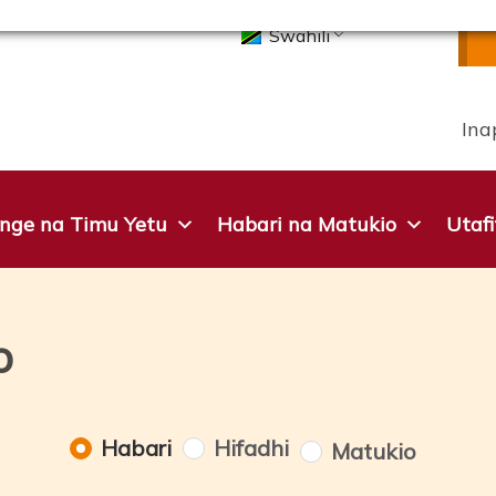
Swahili
Ina
unge na Timu Yetu
Habari na Matukio
Utaf
o
Habari
Hifadhi
Matukio