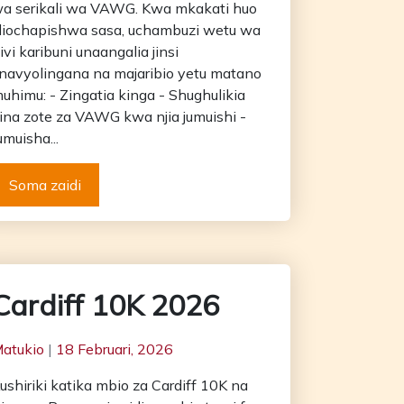
a serikali wa VAWG. Kwa mkakati huo
liochapishwa sasa, uchambuzi wetu wa
ivi karibuni unaangalia jinsi
navyolingana na majaribio yetu matano
uhimu: - Zingatia kinga - Shughulikia
ina zote za VAWG kwa njia jumuishi -
umuisha...
Soma zaidi
Cardiff 10K 2026
atukio
|
18 Februari, 2026
ushiriki katika mbio za Cardiff 10K na