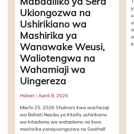
Mabadiliko ya Sera
T
y
Ukiongozwa na
u
Ushirikiano wa
u
m
Mashirika ya
m
Wanawake Weusi,
k
Waliotengwa na
Wahamiaji wa
Uingereza
Habari
|
Aprili 8, 2026
Machi 25, 2026 Shukrani kwa wachezaji
wa Bahati Nasibu ya Kitaifa, ushirikiano
wa kitaalamu wa wataalamu na kwa
mashirika yanayoongozwa na Southall