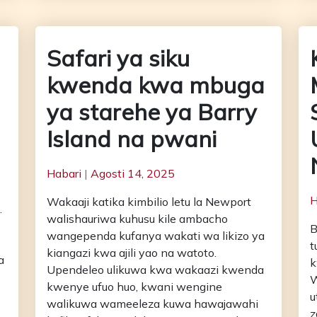
a
Safari ya siku
kwenda kwa mbuga
ya starehe ya Barry
Island na pwani
Habari
|
Agosti 14, 2025
H
Wakaaji katika kimbilio letu la Newport
.
walishauriwa kuhusu kile ambacho
B
wangependa kufanya wakati wa likizo ya
t
kiangazi kwa ajili yao na watoto.
a
k
Upendeleo ulikuwa kwa wakaazi kwenda
W
kwenye ufuo huo, kwani wengine
u
walikuwa wameeleza kuwa hawajawahi
z