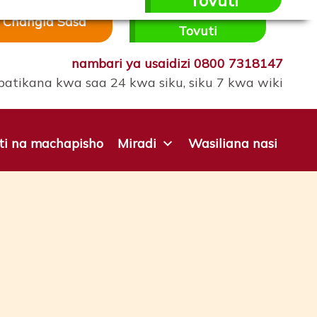
Tovuti
Ondoka kwenye
Changia Sasa
Tovuti
nambari ya usaidizi
0800 7318147
patikana kwa saa 24 kwa siku, siku 7 kwa wiki
iti na machapisho
Miradi
Wasiliana nasi