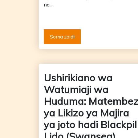
na...
Soma zaidi
Ushirikiano wa
Watumiaji wa
Huduma: Matembez
ya Likizo ya Majira
ya joto hadi Blackpil
Lido (Swansea)