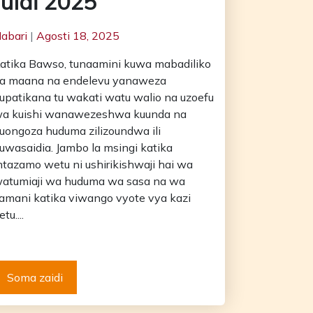
Julai 2025
abari
|
Agosti 18, 2025
atika Bawso, tunaamini kuwa mabadiliko
a maana na endelevu yanaweza
upatikana tu wakati watu walio na uzoefu
a kuishi wanawezeshwa kuunda na
uongoza huduma zilizoundwa ili
uwasaidia. Jambo la msingi katika
tazamo wetu ni ushirikishwaji hai wa
atumiaji wa huduma wa sasa na wa
amani katika viwango vyote vya kazi
etu....
Soma zaidi