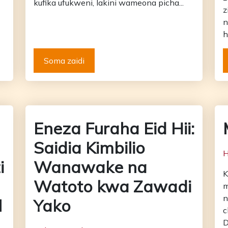
kufika ufukweni, lakini wameona picha...
z
n
h
Soma zaidi
Eneza Furaha Eid Hii:
Saidia Kimbilio
H
i
Wanawake na
K
Watoto kwa Zawadi
m
n
l
Yako
c
D