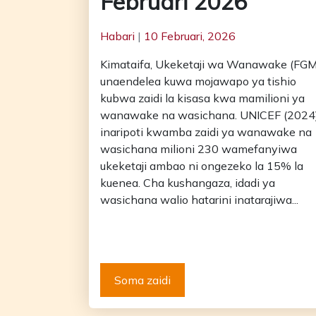
Februari 2026
Habari
|
10 Februari, 2026
Kimataifa, Ukeketaji wa Wanawake (FGM
unaendelea kuwa mojawapo ya tishio
kubwa zaidi la kisasa kwa mamilioni ya
wanawake na wasichana. UNICEF (2024
inaripoti kwamba zaidi ya wanawake na
wasichana milioni 230 wamefanyiwa
ukeketaji ambao ni ongezeko la 15% la
kuenea. Cha kushangaza, idadi ya
wasichana walio hatarini inatarajiwa...
Soma zaidi