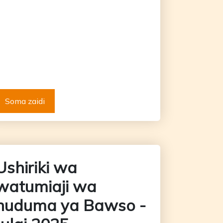
Soma zaidi
Ushiriki wa
watumiaji wa
huduma ya Bawso -