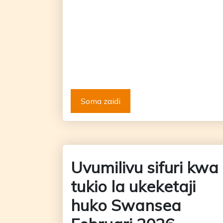
Soma zaidi
Uvumilivu sifuri kwa
tukio la ukeketaji
huko Swansea