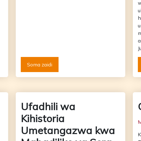
w
u
h
u
m
a
J
Soma zaidi
Ufadhili wa
Kihistoria
M
Umetangazwa kwa
K