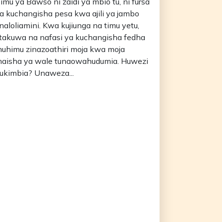
imu ya Bawso ni zaidi ya mbio tu, ni fursa
a kuchangisha pesa kwa ajili ya jambo
naloliamini. Kwa kujiunga na timu yetu,
takuwa na nafasi ya kuchangisha fedha
uhimu zinazoathiri moja kwa moja
aisha ya wale tunaowahudumia. Huwezi
ukimbia? Unaweza...