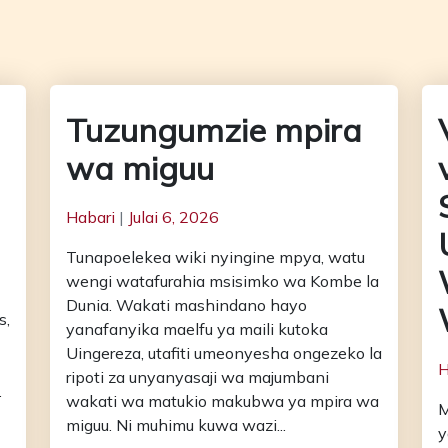
Tuzungumzie mpira
wa miguu
Habari
|
Julai 6, 2026
Tunapoelekea wiki nyingine mpya, watu
wengi watafurahia msisimko wa Kombe la
Dunia. Wakati mashindano hayo
s,
yanafanyika maelfu ya maili kutoka
Uingereza, utafiti umeonyesha ongezeko la
H
ripoti za unyanyasaji wa majumbani
.
wakati wa matukio makubwa ya mpira wa
M
miguu. Ni muhimu kuwa wazi...
y