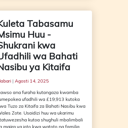
Kuleta Tabasamu
Msimu Huu -
Shukrani kwa
Ufadhili wa Bahati
Nasibu ya Kitaifa
abari
|
Agosti 14, 2025
awso ana furaha kutangaza kwamba
umepokea ufadhili wa £19,913 kutoka
wa Tuzo za Kitaifa za Bahati Nasibu kwa
ales Zote. Usaidizi huu wa ukarimu
tatuwezesha kutoa shughuli mbalimbali
a majira ya joto kwa watoto na familia