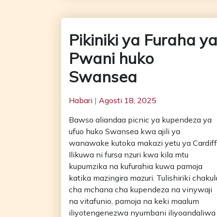
Pikiniki ya Furaha y
Pwani huko
Swansea
Habari
|
Agosti 18, 2025
Bawso aliandaa picnic ya kupendeza ya
ufuo huko Swansea kwa ajili ya
wanawake kutoka makazi yetu ya Cardiff
Ilikuwa ni fursa nzuri kwa kila mtu
kupumzika na kufurahia kuwa pamoja
katika mazingira mazuri. Tulishiriki chakul
cha mchana cha kupendeza na vinywaji
na vitafunio, pamoja na keki maalum
iliyotengenezwa nyumbani iliyoandaliwa