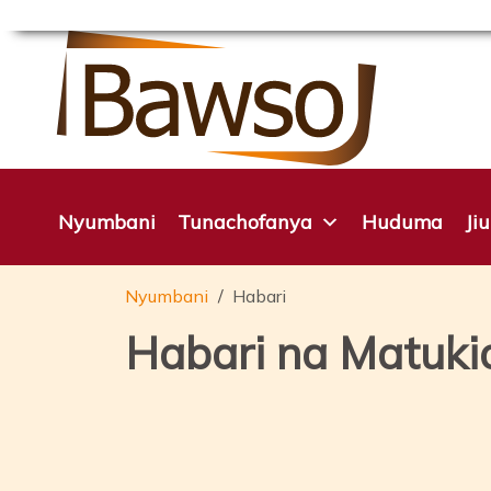
Ruka
hadi
yaliyomo
Nyumbani
Tunachofanya
Huduma
Ji
Nyumbani
Habari
Habari na Matuki