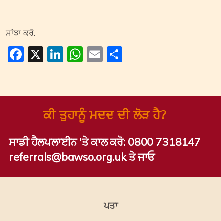
ਸਾਂਝਾ ਕਰੋ:
Facebook
X
LinkedIn
WhatsApp
Email
Share
ਕੀ ਤੁਹਾਨੂੰ ਮਦਦ ਦੀ ਲੋੜ ਹੈ?
ਸਾਡੀ ਹੈਲਪਲਾਈਨ 'ਤੇ ਕਾਲ ਕਰੋ:
0800 7318147
referrals@bawso.org.uk ਤੇ ਜਾਓ
ਪਤਾ