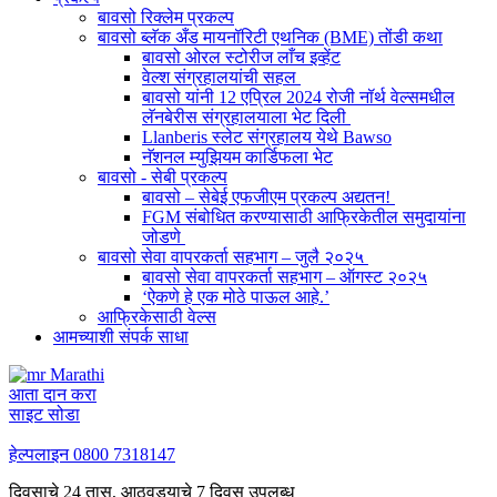
बावसो रिक्लेम प्रकल्प
बावसो ब्लॅक अँड मायनॉरिटी एथनिक (BME) तोंडी कथा
बावसो ओरल स्टोरीज लाँच इव्हेंट
वेल्श संग्रहालयांची सहल
बावसो यांनी 12 एप्रिल 2024 रोजी नॉर्थ वेल्समधील
लॅनबेरीस संग्रहालयाला भेट दिली
Llanberis स्लेट संग्रहालय येथे Bawso
नॅशनल म्युझियम कार्डिफला भेट
बावसो - सेबी प्रकल्प
बावसो – सेबेई एफजीएम प्रकल्प अद्यतन!
FGM संबोधित करण्यासाठी आफ्रिकेतील समुदायांना
जोडणे
बावसो सेवा वापरकर्ता सहभाग – जुलै २०२५
बावसो सेवा वापरकर्ता सहभाग – ऑगस्ट २०२५
‘ऐकणे हे एक मोठे पाऊल आहे.’
आफ्रिकेसाठी वेल्स
आमच्याशी संपर्क साधा
Marathi
आता दान करा
साइट सोडा
हेल्पलाइन
0800 7318147
दिवसाचे 24 तास, आठवड्याचे 7 दिवस उपलब्ध