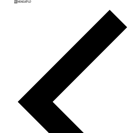
இலவசம்