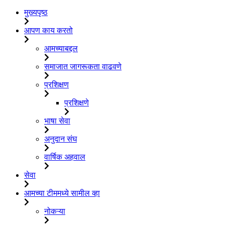
मुख्यपृष्ठ
आपण काय करतो
आमच्याबद्दल
समाजात जागरूकता वाढवणे
प्रशिक्षण
प्रशिक्षणे
भाषा सेवा
अनुदान संघ
वार्षिक अहवाल
सेवा
आमच्या टीममध्ये सामील व्हा
नोकऱ्या