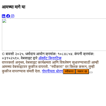
आमच्या मागे या
© बावसो २०२५. धर्मादाय आयोग क्रमांक: १०८४८५४. कंपनी क्रमांक:
०३१५२५९०. वेबसाइट द्वारे
अ‍ॅक्सेंट क्रिएटिव्ह
वापरकर्ता अनुभव, वेबसाइट कार्यक्षमता आणि विश्लेषण सुधारण्यासाठी आम्ही
आमच्या वेबसाइटवर कुकीज वापरतो. "स्वीकारा" वर क्लिक करून, तुम्ही
कुकीज वापरण्यास संमती देता.
गोपनीयता धोरण
स्वीकारा
नकार द्या