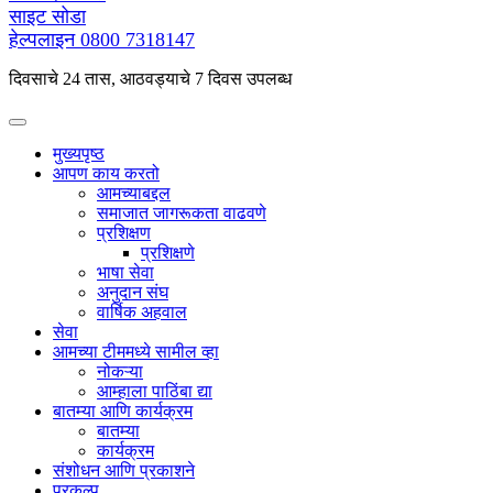
साइट सोडा
हेल्पलाइन
0800 7318147
दिवसाचे 24 तास, आठवड्याचे 7 दिवस उपलब्ध
मुख्यपृष्ठ
आपण काय करतो
आमच्याबद्दल
समाजात जागरूकता वाढवणे
प्रशिक्षण
प्रशिक्षणे
भाषा सेवा
अनुदान संघ
वार्षिक अहवाल
सेवा
आमच्या टीममध्ये सामील व्हा
नोकऱ्या
आम्हाला पाठिंबा द्या
बातम्या आणि कार्यक्रम
बातम्या
कार्यक्रम
संशोधन आणि प्रकाशने
प्रकल्प