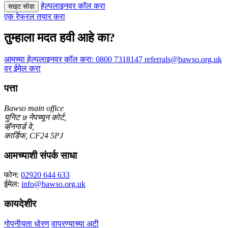
हेल्पलाइनवर कॉल करा
साइट सोडा
एक रेफरल तयार करा
तुम्हाला मदत हवी आहे का?
आमच्या हेल्पलाइनवर कॉल करा:
0800 7318147
referrals@bawso.org.uk
वर ईमेल करा
पत्ता
Bawso main office
युनिट ७ नेपच्यून कोर्ट,
व्हॅनगार्ड वे,
कार्डिफ, CF24 5PJ
आमच्याशी संपर्क साधा
फोन:
02920 644 633
ईमेल:
info@bawso.org.uk
कायदेशीर
गोपनीयता धोरण
वापरण्याच्या अटी