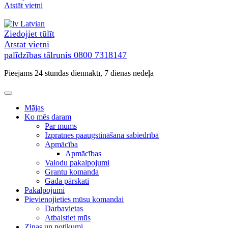
uz
Atstāt vietni
saturu
Latvian
Ziedojiet tūlīt
Atstāt vietni
palīdzības tālrunis
0800 7318147
Pieejams 24 stundas diennaktī, 7 dienas nedēļā
Mājas
Ko mēs daram
Par mums
Izpratnes paaugstināšana sabiedrībā
Apmācība
Apmācības
Valodu pakalpojumi
Grantu komanda
Gada pārskati
Pakalpojumi
Pievienojieties mūsu komandai
Darbavietas
Atbalstiet mūs
Ziņas un notikumi