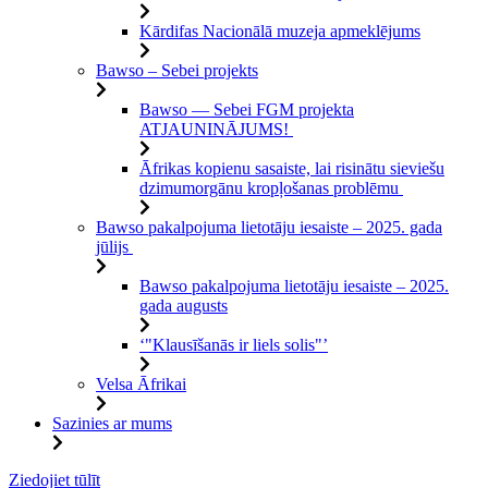
Kārdifas Nacionālā muzeja apmeklējums
Bawso – Sebei projekts
Bawso — Sebei FGM projekta
ATJAUNINĀJUMS!
Āfrikas kopienu sasaiste, lai risinātu sieviešu
dzimumorgānu kropļošanas problēmu
Bawso pakalpojuma lietotāju iesaiste – 2025. gada
jūlijs
Bawso pakalpojuma lietotāju iesaiste – 2025.
gada augusts
‘"Klausīšanās ir liels solis"’
Velsa Āfrikai
Sazinies ar mums
Pāriet
Ziedojiet tūlīt