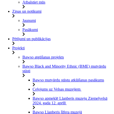
Atbalstiet mūs
Ziņas un notikumi
Jaunumi
Pasākumi
Pētījumi un publikācijas
Projekti
Bawso atgūšanas projekts
Bawso Black and Minority Ethnic (BME) mutvārdu
stāsti
Bawso mutvārdu stāstu atklāšanas pasākums
Ceļojums uz Velsas muzejiem
Bawso apmeklē Llanberis muzeju Ziemeļvelsā
2024. gada 12. aprīlī
Bawso Llanberis šīfera muzejā