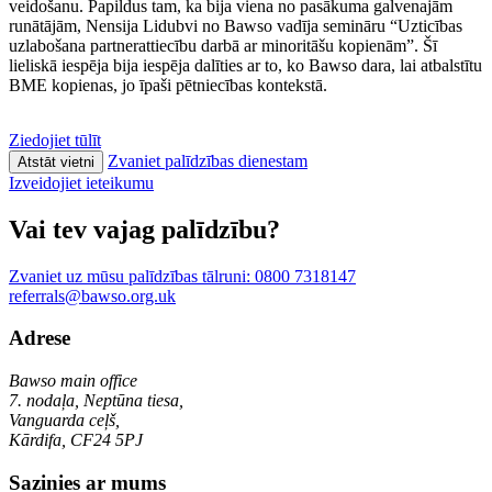
veidošanu. Papildus tam, ka bija viena no pasākuma galvenajām
runātājām, Nensija Lidubvi no Bawso vadīja semināru “Uzticības
uzlabošana partnerattiecību darbā ar minoritāšu kopienām”. Šī
lieliskā iespēja bija iespēja dalīties ar to, ko Bawso dara, lai atbalstītu
BME kopienas, jo īpaši pētniecības kontekstā.
Ziedojiet tūlīt
Zvaniet palīdzības dienestam
Atstāt vietni
Izveidojiet ieteikumu
Vai tev vajag palīdzību?
Zvaniet uz mūsu palīdzības tālruni:
0800 7318147
referrals@bawso.org.uk
Adrese
Bawso main office
7. nodaļa, Neptūna tiesa,
Vanguarda ceļš,
Kārdifa, CF24 5PJ
Sazinies ar mums