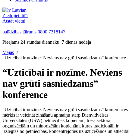
Latvian
Ziedojiet tūlīt
Atstāt vietni
palīdzības tālrunis
0800 7318147
Pieejams 24 stundas diennaktī, 7 dienas nedēļā
Mājas
“Uzticībai ir nozīme. Neviens nav grūti sasniedzams” konference
“Uzticībai ir nozīme. Neviens
nav grūti sasniedzams”
konference
“Uzticībai ir nozīme. Neviens nav grūti sasniedzams” konferences
mērķis ir veicināt zināšanu apmaiņu starp Dienvidvelsas
Universitātes (USW) pētniecības kopienām, trešā sektora
organizācijām un minorizētām kopienām, kuras tradicionāli ir
izslēgtas no pētniecības, koncentrējoties uz uzticēšanos un attiecību