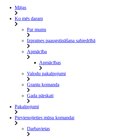
Mājas
Ko mēs daram
Par mums
Izpratnes paaugstināšana sabiedrībā
Apmācība
Apmācības
Valodu pakalpojumi
Grantu komanda
Gada pārskati
Pakalpojumi
Pievienojieties mūsu komandai
Darbavietas