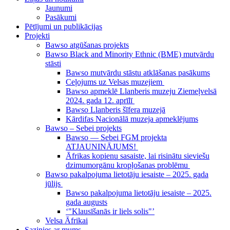
Jaunumi
Pasākumi
Pētījumi un publikācijas
Projekti
Bawso atgūšanas projekts
Bawso Black and Minority Ethnic (BME) mutvārdu
stāsti
Bawso mutvārdu stāstu atklāšanas pasākums
Ceļojums uz Velsas muzejiem
Bawso apmeklē Llanberis muzeju Ziemeļvelsā
2024. gada 12. aprīlī
Bawso Llanberis šīfera muzejā
Kārdifas Nacionālā muzeja apmeklējums
Bawso – Sebei projekts
Bawso — Sebei FGM projekta
ATJAUNINĀJUMS!
Āfrikas kopienu sasaiste, lai risinātu sieviešu
dzimumorgānu kropļošanas problēmu
Bawso pakalpojuma lietotāju iesaiste – 2025. gada
jūlijs
Bawso pakalpojuma lietotāju iesaiste – 2025.
gada augusts
‘"Klausīšanās ir liels solis"’
Velsa Āfrikai
Sazinies ar mums