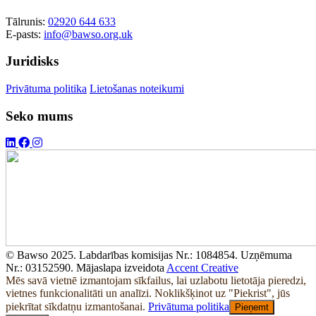
Tālrunis:
02920 644 633
E-pasts:
info@bawso.org.uk
Juridisks
Privātuma politika
Lietošanas noteikumi
Seko mums
© Bawso 2025. Labdarības komisijas Nr.: 1084854. Uzņēmuma
Nr.: 03152590. Mājaslapa izveidota
Accent Creative
Mēs savā vietnē izmantojam sīkfailus, lai uzlabotu lietotāja pieredzi,
vietnes funkcionalitāti un analīzi. Noklikšķinot uz "Piekrist", jūs
piekrītat sīkdatņu izmantošanai.
Privātuma politika
Pieņemt