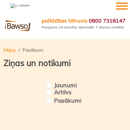
Pāriet
Latvian
uz
saturu
palīdzības tālrunis
0800 7318147
Pieejams 24 stundas diennaktī, 7 dienas nedēļā
Mājas
Pasākumi
Ziņas un notikumi
Jaunumi
Arhīvs
Pasākumi