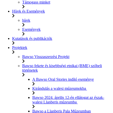
Támogass minket
Hírek és Események
hírek
Események
Kutatások és publikációk
Projektek
Bawso Visszaszerzési Projekt
Bawso fekete és kisebbségi etnikai (BME) szóbeli
történetek
A Bawso Oral Stories indító eseménye
Kirándulás a walesi múzeumokba
Bawso 2024. április 12-én ellátogat az észak-
walesi Llanberis múzeumba
Bawso a Llanberis Pala Múzeumban