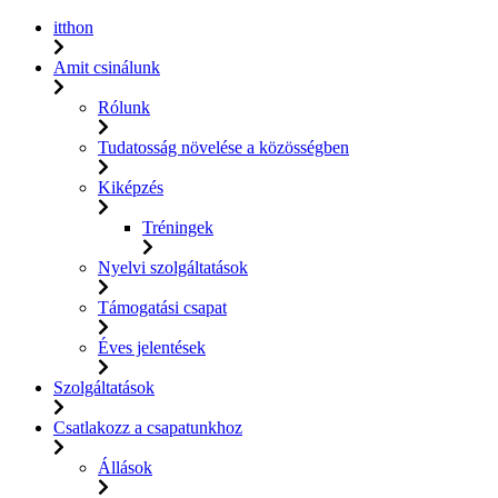
itthon
Amit csinálunk
Rólunk
Tudatosság növelése a közösségben
Kiképzés
Tréningek
Nyelvi szolgáltatások
Támogatási csapat
Éves jelentések
Szolgáltatások
Csatlakozz a csapatunkhoz
Állások