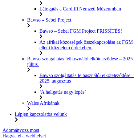
Látogatás a Cardiffi Nemzeti Múzeumban
Bawso – Sebei Project
Bawso – Sebei FGM Project FRISSÍTÉS!
Az afrikai közösségek összekapcsolása az FGM
elleni küzdelem érdekében
Bawso szolgáltatás felhasználói elköteleződése – 2025.
július
Bawso szolgáltatás felhasználói elköteleződése –
2025. augusztus
‘A hallgatás nagy lépés’
Wales Afrikának
Lépjen kapcsolatba velünk
Ugrás
Adományozz most
a
Hagyja el a webhelyet