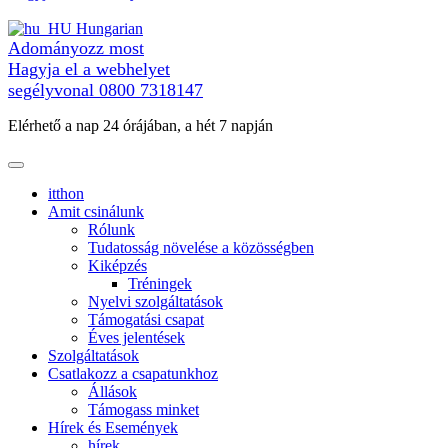
tartalomra
Hungarian
Adományozz most
Hagyja el a webhelyet
segélyvonal
0800 7318147
Elérhető a nap 24 órájában, a hét 7 napján
itthon
Amit csinálunk
Rólunk
Tudatosság növelése a közösségben
Kiképzés
Tréningek
Nyelvi szolgáltatások
Támogatási csapat
Éves jelentések
Szolgáltatások
Csatlakozz a csapatunkhoz
Állások
Támogass minket
Hírek és Események
hírek