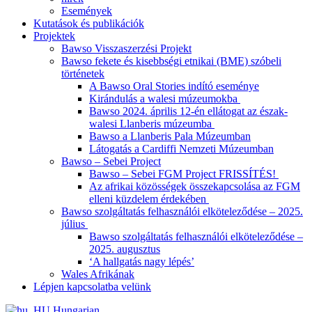
Események
Kutatások és publikációk
Projektek
Bawso Visszaszerzési Projekt
Bawso fekete és kisebbségi etnikai (BME) szóbeli
történetek
A Bawso Oral Stories indító eseménye
Kirándulás a walesi múzeumokba
Bawso 2024. április 12-én ellátogat az észak-
walesi Llanberis múzeumba
Bawso a Llanberis Pala Múzeumban
Látogatás a Cardiffi Nemzeti Múzeumban
Bawso – Sebei Project
Bawso – Sebei FGM Project FRISSÍTÉS!
Az afrikai közösségek összekapcsolása az FGM
elleni küzdelem érdekében
Bawso szolgáltatás felhasználói elköteleződése – 2025.
július
Bawso szolgáltatás felhasználói elköteleződése –
2025. augusztus
‘A hallgatás nagy lépés’
Wales Afrikának
Lépjen kapcsolatba velünk
Hungarian