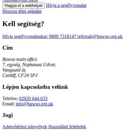
Hívja a segélyvonalat
Hagyja el a webhelyet
Hozzon létre ajánlást
Kell segítség?
Hívja segélyvonalunkat:
0800 7318147
referrals@bawso.org.uk
Cím
Bawso main office
7. egység, Neptunusz Udvar,
Vanguard út,
Cardiff, CF24 5PJ
Lépjen kapcsolatba velünk
Telefon:
02920 644 633
Email:
info@bawso.org.uk
Jogi
Adatvédelmi irányelvek
Használati feltételek