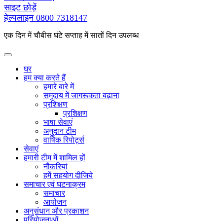
के
साइट छोड़ें
लिए
हेल्पलाइन
0800 7318147
एक दिन में चौबीस घंटे सप्ताह में सातों दिन उपलब्ध
घर
हम क्या करते हैं
हमारे बारे में
समुदाय में जागरूकता बढ़ाना
प्रशिक्षण
प्रशिक्षण
भाषा सेवाएं
अनुदान टीम
वार्षिक रिपोर्ट्स
सेवाएं
हमारी टीम में शामिल हों
नौकरियां
हमें सहयोग दीजिये
समाचार एवं घटनाक्रम
समाचार
आयोजन
अनुसंधान और प्रकाशन
परियोजनाओं