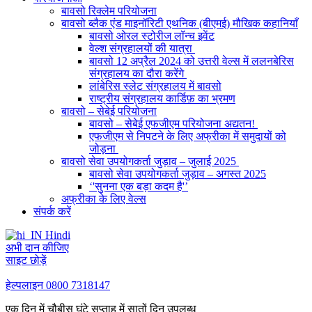
बावसो रिक्लेम परियोजना
बावसो ब्लैक एंड माइनॉरिटी एथनिक (बीएमई) मौखिक कहानियाँ
बावसो ओरल स्टोरीज लॉन्च इवेंट
वेल्श संग्रहालयों की यात्रा
बावसो 12 अप्रैल 2024 को उत्तरी वेल्स में ललनबेरिस
संग्रहालय का दौरा करेंगे
लांबेरिस स्लेट संग्रहालय में बावसो
राष्ट्रीय संग्रहालय कार्डिफ़ का भ्रमण
बावसो – सेबेई परियोजना
बावसो – सेबेई एफजीएम परियोजना अद्यतन!
एफजीएम से निपटने के लिए अफ्रीका में समुदायों को
जोड़ना
बावसो सेवा उपयोगकर्ता जुड़ाव – जुलाई 2025
बावसो सेवा उपयोगकर्ता जुड़ाव – अगस्त 2025
‘'सुनना एक बड़ा कदम है'’
अफ्रीका के लिए वेल्स
संपर्क करें
Hindi
अभी दान कीजिए
साइट छोड़ें
हेल्पलाइन
0800 7318147
एक दिन में चौबीस घंटे सप्ताह में सातों दिन उपलब्ध