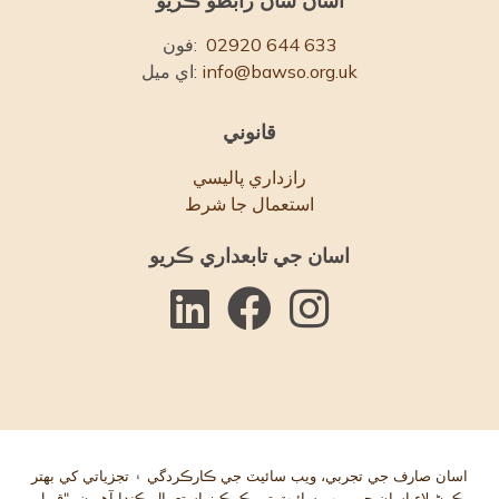
اسان سان رابطو ڪريو
02920 644 633
فون:
info@bawso.org.uk
اي ميل:
قانوني
رازداري پاليسي
استعمال جا شرط
اسان جي تابعداري ڪريو
اسان صارف جي تجربي، ويب سائيٽ جي ڪارڪردگي ۽ تجزياتي کي بهتر
ڪرڻ لاء اسان جي ويب سائيٽ تي ڪوڪيز استعمال ڪندا آهيون. "قبول