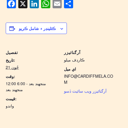
Facebook
X
LinkedIn
WhatsApp
Email
Share
ڪئلينڊر ۾ شامل ڪريو
آرگنائيزر
تفصيل
ڪارڊف ميلو
تاريخ:
جُون 21
اي ميل
INFO@CARDIFFMELA.CO
وقت:
M
12:00 منجهند بعد - 6:00
منجهند بعد
آرگنائيزر ويب سائيٽ ڏسو
قيمت:
واندو