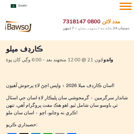
مواد
Sindhi
ڏانهن
« سڀ واقعا
وڃو
مدد لائن
0800 7318147
دستياب 24 ڪلاڪ هڪ ڏينهن، هفتي ۾ 7 ڏينهن
هي تقريب گذري چڪو آهي.
ڪارڊف ميلو
واندو
جُون 21 @ 12:00 منجهند بعد
-
6:00 وڳي کان پوءِ
اسان ڪارڊف ميلا 2026 ۾ واپس اچڻ لاءِ پرجوش آهيون!
شاندار سرگرمين ۽ گرمجوشي سان ڀليڪار لاءِ اسان جي اسٽال
تي باوسو سان شامل ٿيو. اهو هڪ مفت پروگرام آهي، تنهن
ڪري نه وڃايو، اچو ۽ اسان سان ملو!
حصيداري ڪريو: