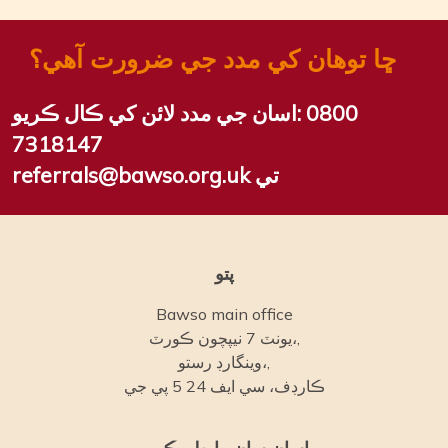
ڇا توھان کي مدد جي ضرورت آھي؟
0800
اسان جي مدد لائن کي ڪال ڪريو:
7318147
referrals@bawso.org.uk تي
پتو
Bawso main office
يونٽ 7 نيپچون ڪورٽ،,
وينگارڊ رستو،,
ڪارڊف، سي ايف 24 5 پي جي