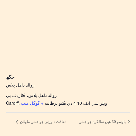
جڳھ
روالڊ ڊاهل پلاس
روالڊ ڊاهل پلاس، ڪارڊف بي
ويلز
سي ايف 10 4 ڊي ڪيو
برطانيه
+ گوگل ميپ
,
Cardiff
باوسو 30 هين سالگره جو جشن
ثقافت ۽ ورثي جو جشن ملهائڻ