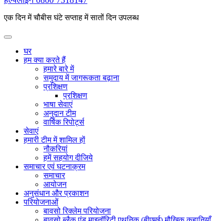
हेल्पलाइन
0800 7318147
एक दिन में चौबीस घंटे सप्ताह में सातों दिन उपलब्ध
घर
हम क्या करते हैं
हमारे बारे में
समुदाय में जागरूकता बढ़ाना
प्रशिक्षण
प्रशिक्षण
भाषा सेवाएं
अनुदान टीम
वार्षिक रिपोर्ट्स
सेवाएं
हमारी टीम में शामिल हों
नौकरियां
हमें सहयोग दीजिये
समाचार एवं घटनाक्रम
समाचार
आयोजन
अनुसंधान और प्रकाशन
परियोजनाओं
बावसो रिक्लेम परियोजना
बावसो ब्लैक एंड माइनॉरिटी एथनिक (बीएमई) मौखिक कहानियाँ