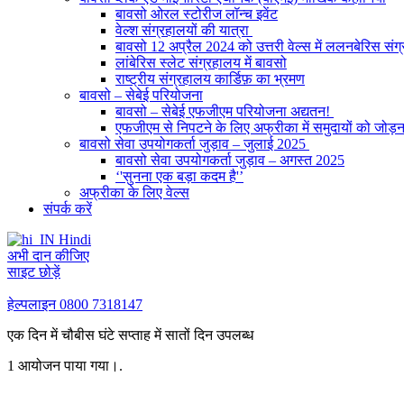
बावसो ओरल स्टोरीज लॉन्च इवेंट
वेल्श संग्रहालयों की यात्रा
बावसो 12 अप्रैल 2024 को उत्तरी वेल्स में ललनबेरिस संग्
लांबेरिस स्लेट संग्रहालय में बावसो
राष्ट्रीय संग्रहालय कार्डिफ़ का भ्रमण
बावसो – सेबेई परियोजना
बावसो – सेबेई एफजीएम परियोजना अद्यतन!
एफजीएम से निपटने के लिए अफ्रीका में समुदायों को जोड़
बावसो सेवा उपयोगकर्ता जुड़ाव – जुलाई 2025
बावसो सेवा उपयोगकर्ता जुड़ाव – अगस्त 2025
‘'सुनना एक बड़ा कदम है'’
अफ्रीका के लिए वेल्स
संपर्क करें
Hindi
अभी दान कीजिए
साइट छोड़ें
हेल्पलाइन
0800 7318147
एक दिन में चौबीस घंटे सप्ताह में सातों दिन उपलब्ध
1 आयोजन पाया गया।.