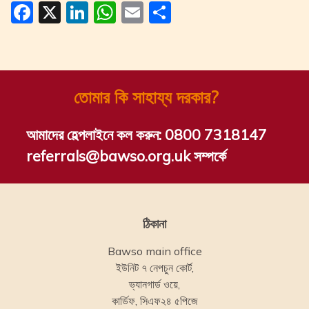
Facebook
X
LinkedIn
WhatsApp
Email
Share
তোমার কি সাহায্য দরকার?
আমাদের হেল্পলাইনে কল করুন:
0800 7318147
referrals@bawso.org.uk সম্পর্কে
ঠিকানা
Bawso main office
ইউনিট ৭ নেপচুন কোর্ট,
ভ্যানগার্ড ওয়ে,
কার্ডিফ, সিএফ২৪ ৫পিজে