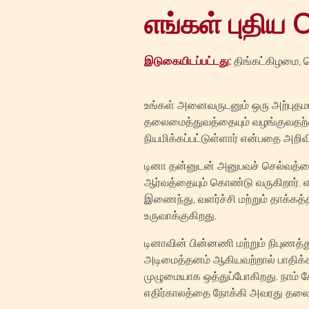
எங்கள் புதிய
இடுகையிடப்பட்டது:
திங்கட்கிழமை, ச
உங்கள் அனைவருடனும் ஒரு அற்புதமான 
தலைமைத்துவத்தையும் வழங்குவதற்கா
நியமிக்கப்பட்டுள்ளார் என்பதை அறிவ
டினா தன்னுடன் அனுபவச் செல்வத்தைய
ஆர்வத்தையும் கொண்டு வருகிறார். எ
இணைந்து, வளர்ச்சி மற்றும் தாக்க
உருவாக்குகிறது.
டினாவின் பின்னணி மற்றும் நிபுணத்
அடிமைத்தனம் ஆகியவற்றால் பாதிக்
முழுமையாக ஒத்துப்போகிறது. நாம் ச
எதிர்காலத்தை நோக்கி அவரது தலைம