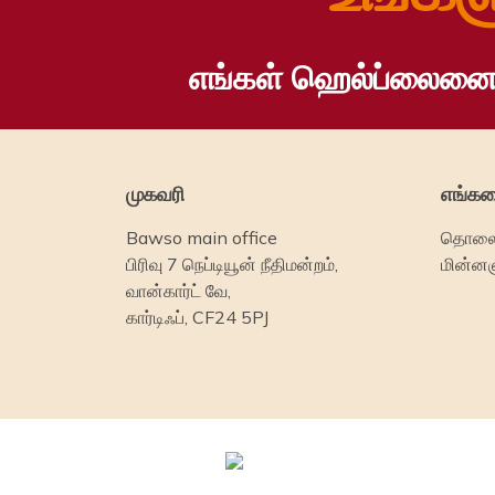
எங்கள் ஹெல்ப்லைனை
முகவரி
எங்கள
Bawso main office
தொலைப
பிரிவு 7 நெப்டியூன் நீதிமன்றம்,
மின்னஞ
வான்கார்ட் வே,
கார்டிஃப், CF24 5PJ