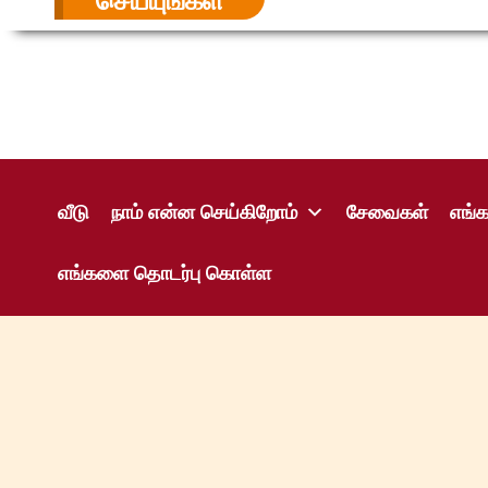
செய்யுங்கள்
உள்ளடக்கத்திற்கு
செல்க
வீடு
நாம் என்ன செய்கிறோம்
சேவைகள்
எங்க
எங்களை தொடர்பு கொள்ள