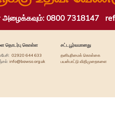
 அழைக்கவும்:
0800 7318147
re
ை தொடர்பு கொள்ள
சட்டபூர்வமானது
ேசி:
02920 644 633
தனியுரிமைக் கொள்கை
்சல்:
info@bawso.org.uk
பயன்பாட்டு விதிமுறைகளை