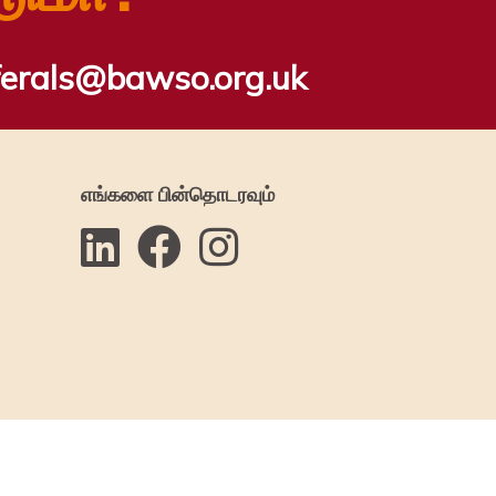
ferals@bawso.org.uk
எங்களை பின்தொடரவும்