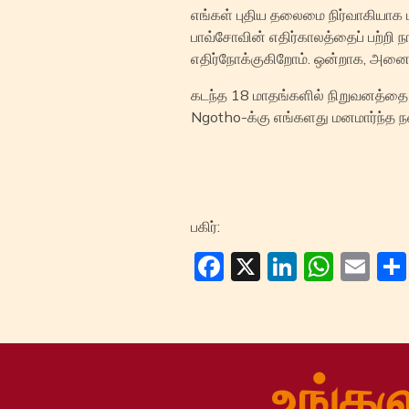
எங்கள் புதிய தலைமை நிர்வாகியாக ட
பாவ்சோவின் எதிர்காலத்தைப் பற்றி 
எதிர்நோக்குகிறோம். ஒன்றாக, அனைவர
கடந்த 18 மாதங்களில் நிறுவனத்தை
Ngotho-க்கு எங்களது மனமார்ந்த ந
பகிர்:
Facebook
X
LinkedI
Wha
Em
உங்கள