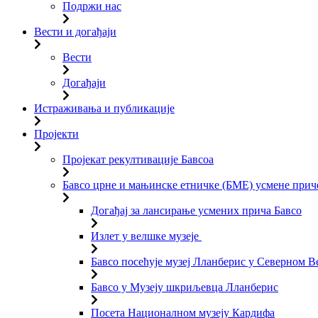
Подржи нас
Вести и догађаји
Вести
Догађаји
Истраживања и публикације
Пројекти
Пројекат рекултивације Бавсоа
Бавсо црне и мањинске етничке (БМЕ) усмене прич
Догађај за лансирање усмених прича Бавсо
Излет у велшке музеје
Бавсо посећује музеј Лланберис у Северном В
Бавсо у Музеју шкриљевца Лланберис
Посета Националном музеју Кардифа