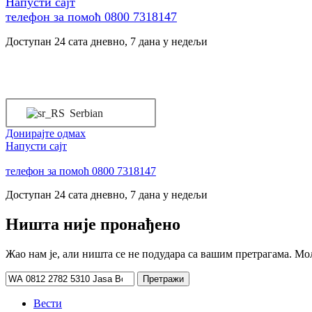
Напусти сајт
телефон за помоћ
0800 7318147
Доступан 24 сата дневно, 7 дана у недељи
Кућа
Шта радимо
Услуге
Придружите се на
Serbian
Донирајте одмах
Напусти сајт
телефон за помоћ
0800 7318147
Доступан 24 сата дневно, 7 дана у недељи
Ништа није пронађено
Жао нам је, али ништа се не подудара са вашим претрагама. М
Претрага
за:
Вести