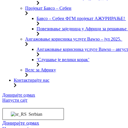
Пројекат Бавсо – Себеи
Бавсо – Себеи ФГМ пројекат АЖУРИРАЊЕ!
Повезивање заједница у Африци за решавањ
Ангажовање корисника услуге Bawso – јул 2025.
Ангажовање корисника услуге Bawso – август
‘Слушање је велики корак’
Велс за Африку
Контактирајте нас
Пређи
Донирајте одмах
на
Напусти сајт
садржај
Serbian
Донирајте одмах