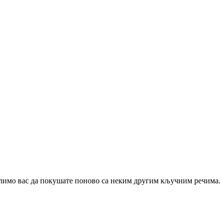
шем тиму
Вести и догађаји
Истраживања и п
олимо вас да покушате поново са неким другим кључним речима.