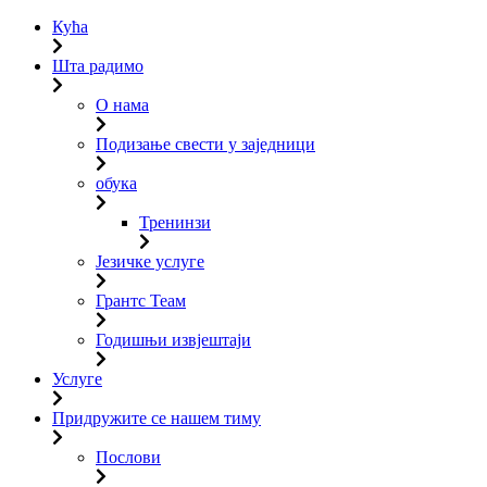
Кућа
Шта радимо
О нама
Подизање свести у заједници
обука
Тренинзи
Језичке услуге
Грантс Теам
Годишњи извјештаји
Услуге
Придружите се нашем тиму
Послови