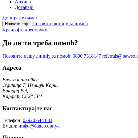
Архива
Догађаји
Донирајте одмах
Позовите линију за помоћ
Напусти сајт
Креирајте препоруку
Да ли ти треба помоћ?
Позовите нашу линију за помоћ:
0800 7318147
referrals@bawso.
Адреса
Bawso main office
Јединица 7, Нептун Корт,
Вангард Веј,
Кардиф, CF24 5PJ
Контактирајте нас
Телефон:
02920 644 633
Емаил:
инфо@бавсо.орг.ук
Правни