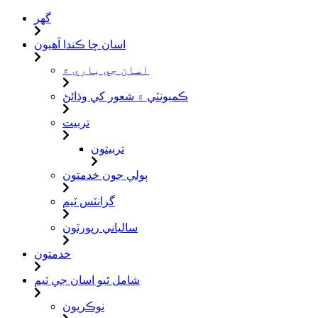
گهر
اسان ڇا ڪندا آهيون
اسان جي باري ۾
ڪميونٽي ۾ شعور کي وڌائڻ
تربيت
تربيتون
ٻولي جون خدمتون
گرانٽس ٽيم
سالياني رپورٽون
خدمتون
شامل ٿيو اسان جي ٽيم
نوڪريون