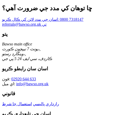
ڇا توھان کي مدد جي ضرورت آھي؟
0800 7318147
اسان جي مدد لائن کي ڪال ڪريو:
referrals@bawso.org.uk تي
پتو
Bawso main office
يونٽ 7 نيپچون ڪورٽ،,
وينگارڊ رستو،,
ڪارڊف، سي ايف 24 5 پي جي
اسان سان رابطو ڪريو
02920 644 633
فون:
info@bawso.org.uk
اي ميل:
قانوني
رازداري پاليسي
استعمال جا شرط
اسان جي تابعداري ڪريو