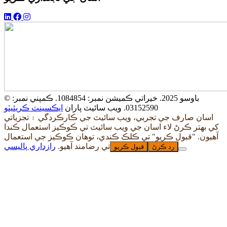
© باوسو 2025. خيراتي ڪميشن نمبر: 1084854. ڪمپني نمبر:
03152590. ويب سائيٽ پاران
ايڪسينٽ ڪريئيٽو
اسان صارف جي تجربي، ويب سائيٽ جي ڪارڪردگي ۽ تجزياتي
کي بهتر ڪرڻ لاء اسان جي ويب سائيٽ تي ڪوڪيز استعمال ڪندا
آهيون. "قبول ڪريو" تي ڪلڪ ڪندي، توهان ڪوڪيز جي استعمال
تي رضامند آهيو.
رازداري پاليسي
رد ڪرڻ
قبول ڪريو