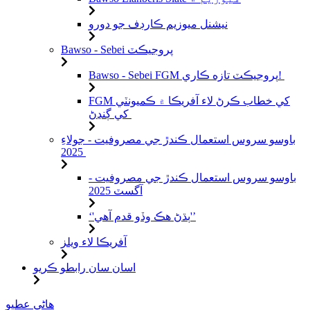
نيشنل ميوزيم ڪارڊف جو دورو
Bawso - Sebei پروجيڪٽ
Bawso - Sebei FGM پروجيڪٽ تازه ڪاري!
FGM کي خطاب ڪرڻ لاء آفريڪا ۾ ڪميونٽي
کي ڳنڍڻ
باوسو سروس استعمال ڪندڙ جي مصروفيت - جولاءِ
2025
باوسو سروس استعمال ڪندڙ جي مصروفيت -
آگسٽ 2025
‘'ٻڌڻ هڪ وڏو قدم آهي'’
آفريڪا لاء ويلز
اسان سان رابطو ڪريو
مواد
هاڻي عطيو