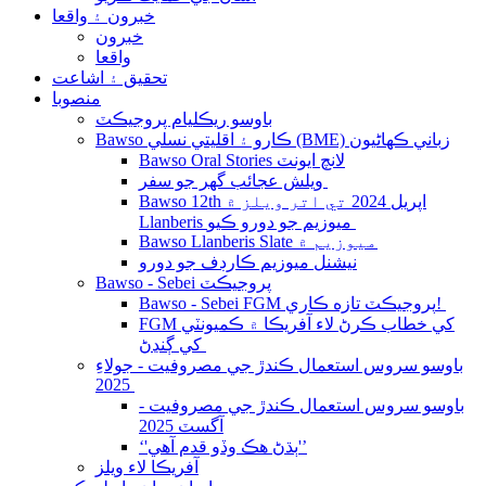
خبرون ۽ واقعا
خبرون
واقعا
تحقيق ۽ اشاعت
منصوبا
باوسو ريڪليام پروجيڪٽ
Bawso ڪارو ۽ اقليتي نسلي (BME) زباني ڪهاڻيون
Bawso Oral Stories لانچ ايونٽ
ويلش عجائب گھر جو سفر
Bawso 12th اپريل 2024 تي اتر ويلز ۾
Llanberis ميوزيم جو دورو ڪيو
Bawso Llanberis Slate ميوزيم ۾
نيشنل ميوزيم ڪارڊف جو دورو
Bawso - Sebei پروجيڪٽ
Bawso - Sebei FGM پروجيڪٽ تازه ڪاري!
FGM کي خطاب ڪرڻ لاء آفريڪا ۾ ڪميونٽي
کي ڳنڍڻ
باوسو سروس استعمال ڪندڙ جي مصروفيت - جولاءِ
2025
باوسو سروس استعمال ڪندڙ جي مصروفيت -
آگسٽ 2025
‘'ٻڌڻ هڪ وڏو قدم آهي'’
آفريڪا لاء ويلز