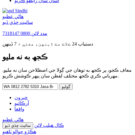
اسان سان رابطو ڪريو
Sindhi
هاڻي عطيو
سائيٽ ڇڏي ڏيو
مدد لائن
0800 7318147
دستياب 24 ڪلاڪ هڪ ڏينهن، هفتي ۾ 7 ڏينهن
ڪجھ به نه مليو
معاف ڪجو، پر ڪجھ به توهان جي ڳولا جي اصطلاحن سان نه مليو.
مھرباني ڪري ڪجھ مختلف لفظن سان ٻيهر ڪوشش ڪريو.
ڳولهڻ
لاءِ:
خبرون
آرڪائيو
واقعا
هاڻي عطيو
ڪال هيلپ لائن
سائيٽ ڇڏي ڏيو
ھڪڙو حوالو ٺاھيو