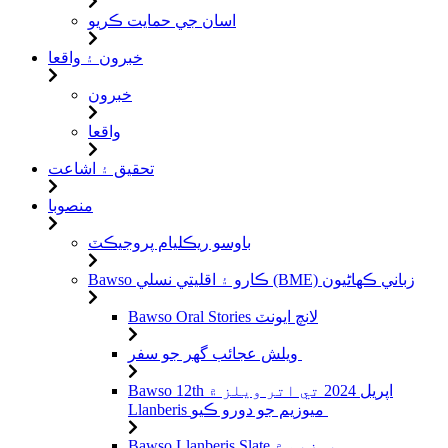
اسان جي حمايت ڪريو
خبرون ۽ واقعا
خبرون
واقعا
تحقيق ۽ اشاعت
منصوبا
باوسو ريڪليام پروجيڪٽ
Bawso ڪارو ۽ اقليتي نسلي (BME) زباني ڪهاڻيون
Bawso Oral Stories لانچ ايونٽ
ويلش عجائب گھر جو سفر
Bawso 12th اپريل 2024 تي اتر ويلز ۾
Llanberis ميوزيم جو دورو ڪيو
Bawso Llanberis Slate ميوزيم ۾