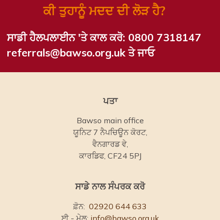
ਕੀ ਤੁਹਾਨੂੰ ਮਦਦ ਦੀ ਲੋੜ ਹੈ?
ਸਾਡੀ ਹੈਲਪਲਾਈਨ 'ਤੇ ਕਾਲ ਕਰੋ:
0800 7318147
referrals@bawso.org.uk ਤੇ ਜਾਓ
ਪਤਾ
Bawso main office
ਯੂਨਿਟ 7 ਨੈਪਚਿਊਨ ਕੋਰਟ,
ਵੈਨਗਾਰਡ ਵੇ,
ਕਾਰਡਿਫ, CF24 5PJ
ਸਾਡੇ ਨਾਲ ਸੰਪਰਕ ਕਰੋ
ਫ਼ੋਨ:
02920 644 633
ਈ - ਮੇਲ:
info@bawso.org.uk