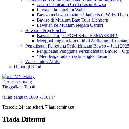
Acara Pelancaran Cerita Lisan Bawso
Lawatan ke muzium Wales
Bawso melawat muzium Llanberis di Wales Utara
Bawso di Muzium Batu Tulis Llanberis
Lawatan ke Muzium Negara Cardiff
Bawso – Projek Sebei
Bawso – Projek FGM Sebei KEMASKINI!
Menghubungkan komuniti di Afrika untuk mena
Penglibatan Pengguna Perkhidmatan Bawso – Julai 202
Penglibatan Pengguna Perkhidmatan Bawso – Og
‘'Mendengar adalah satu langkah besar'’
Wales untuk Afrika
Hubungi Kami
Malay
Derma sekarang
Tinggalkan Tapak
talian bantuan
0800 7318147
Tersedia 24 jam sehari, 7 hari seminggu
Tiada Ditemui