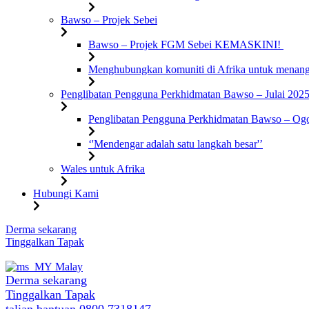
Bawso – Projek Sebei
Bawso – Projek FGM Sebei KEMASKINI!
Menghubungkan komuniti di Afrika untuk mena
Penglibatan Pengguna Perkhidmatan Bawso – Julai 202
Penglibatan Pengguna Perkhidmatan Bawso – Og
‘'Mendengar adalah satu langkah besar'’
Wales untuk Afrika
Hubungi Kami
Langkau
Derma sekarang
ke
Tinggalkan Tapak
kandungan
Malay
Derma sekarang
Tinggalkan Tapak