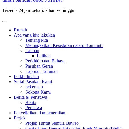
talian bantuan
0800 7318147
Tersedia 24 jam sehari, 7 hari seminggu
Rumah
Apa yang kita lakukan
Tentang kita
Meningkatkan Kesedaran dalam Komuniti
Latihan
Latihan
Perkhidmatan Bahasa
Pasukan Geran
Laporan Tahunan
Perkhidmatan
Sertai Pasukan Kami
pekerjaan
Sokong Kami
Berita & Peristiwa
Berita
Peristiwa
Penyelidikan dan penerbitan
Projek
Projek Tuntut Semula Bawso
Cerita Lisan Bawso Hitam dan Etnik Minoriti (BME).