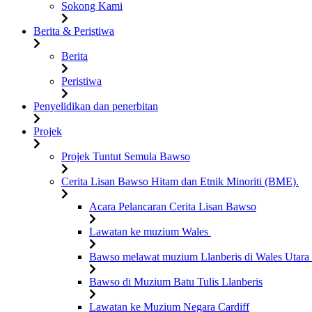
Sokong Kami
Berita & Peristiwa
Berita
Peristiwa
Penyelidikan dan penerbitan
Projek
Projek Tuntut Semula Bawso
Cerita Lisan Bawso Hitam dan Etnik Minoriti (BME).
Acara Pelancaran Cerita Lisan Bawso
Lawatan ke muzium Wales
Bawso melawat muzium Llanberis di Wales Utara
Bawso di Muzium Batu Tulis Llanberis
Lawatan ke Muzium Negara Cardiff