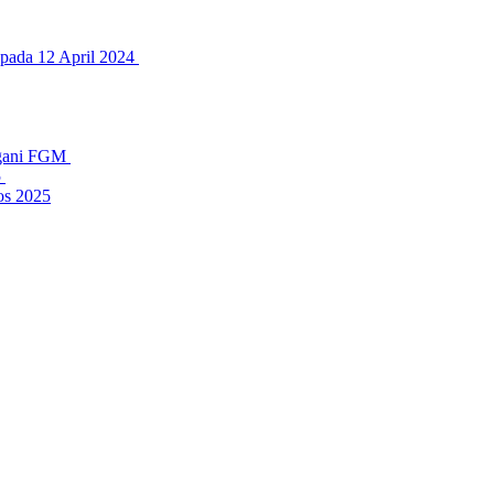
 pada 12 April 2024
ngani FGM
5
os 2025