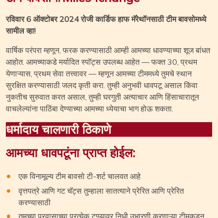
रविवार 6 ऑक्टोबर 2024 रोजी कार्डिफ हाफ मॅरेथॉनसाठी टीम बावसोमध्ये
सामील व्हा!
वार्षिक परंपरा म्हणून, फरक करण्यासाठी आम्ही आमच्या धावण्याच्या शूज बांधत
आहोत. आमच्याकडे मर्यादित स्पॉट्स उपलब्ध आहेत — फक्त 30, प्रथम
येणाऱ्यास, प्रथम सेवा तत्त्वावर — म्हणून आमच्या टीममध्ये तुमचे स्थान
सुरक्षित करण्यासाठी जलद कृती करा. तुम्ही अनुभवी धावपटू असाल किंवा
नुकतीच सुरुवात करत असाल, तुम्ही घरगुती अत्याचार आणि हिंसाचारातून
वाचलेल्यांना पाठिंबा देण्याच्या आमच्या ध्येयाचा भाग होऊ शकता.
धर्मादाय चालणारी ठिकाणे
आमच्या धावपटूंना प्राप्त होईल:
एक विनामूल्य टीम बावसो टी-शर्ट चालवत आहे
वृत्तपत्रे आणि गट चॅट्स तुम्हाला सातत्याने प्रेरित आणि प्रेरित
करण्यासाठी
तुमच्या प्रवासाच्या प्रत्येक टप्प्यावर निधी उभारणी करणाऱ्या टीमकडून