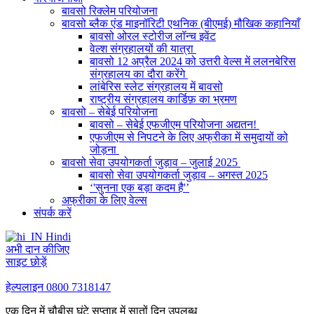
बावसो रिक्लेम परियोजना
बावसो ब्लैक एंड माइनॉरिटी एथनिक (बीएमई) मौखिक कहानियाँ
बावसो ओरल स्टोरीज लॉन्च इवेंट
वेल्श संग्रहालयों की यात्रा
बावसो 12 अप्रैल 2024 को उत्तरी वेल्स में ललनबेरिस
संग्रहालय का दौरा करेंगे
लांबेरिस स्लेट संग्रहालय में बावसो
राष्ट्रीय संग्रहालय कार्डिफ़ का भ्रमण
बावसो – सेबेई परियोजना
बावसो – सेबेई एफजीएम परियोजना अद्यतन!
एफजीएम से निपटने के लिए अफ्रीका में समुदायों को
जोड़ना
बावसो सेवा उपयोगकर्ता जुड़ाव – जुलाई 2025
बावसो सेवा उपयोगकर्ता जुड़ाव – अगस्त 2025
‘'सुनना एक बड़ा कदम है'’
अफ्रीका के लिए वेल्स
संपर्क करें
Hindi
अभी दान कीजिए
साइट छोड़ें
हेल्पलाइन
0800 7318147
एक दिन में चौबीस घंटे सप्ताह में सातों दिन उपलब्ध