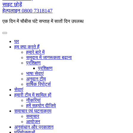
के
साइट छोड़ें
लिए
हेल्पलाइन
0800 7318147
एक दिन में चौबीस घंटे सप्ताह में सातों दिन उपलब्ध
घर
हम क्या करते हैं
हमारे बारे में
समुदाय में जागरूकता बढ़ाना
प्रशिक्षण
प्रशिक्षण
भाषा सेवाएं
अनुदान टीम
वार्षिक रिपोर्ट्स
सेवाएं
हमारी टीम में शामिल हों
नौकरियां
हमें सहयोग दीजिये
समाचार एवं घटनाक्रम
समाचार
आयोजन
अनुसंधान और प्रकाशन
परियोजनाओं