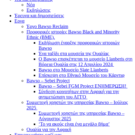
Νέα
Εκδηλώσεις
Έρευνα και δημοσιεύσεις
Εργα
Έργο Bawso Reclaim
Προφορικές ιστορίες Bawso Black and Minority
Ethnic (BME).
Εκδήλωση έναρξης προφορικών ιστοριών
Bawso
Ένα ταξίδι στα μουσεία της Ουαλίας
Ο Bawso επισκέπτεται το μουσείο Llanberis στη
Βόρεια Ουαλία στις 12 Απριλίου 2024
Bawso στο Μουσείο Slate Llanberis
Επίσκεψη στο Εθνικό Μουσείο του Κάρντιφ
Bawso – Sebei Project
Bawso – Sebei FGM Project ΕΝΗΜΕΡΩΣΗ!
Σύνδεση κοινοτήτων στην Αφρική για την
αντιμετώπιση του ΑΓΓΟ
Συμμετοχή χρηστών της υπηρεσίας Bawso – Ιούλιος
2025
Συμμετοχή χρηστών της υπηρεσίας Bawso –
Αύγουστος 2025
‘Το να ακούς είναι ένα μεγάλο βήμα’
Ουαλία για την Αφρική
Επικοινωνήστε μαζί μας