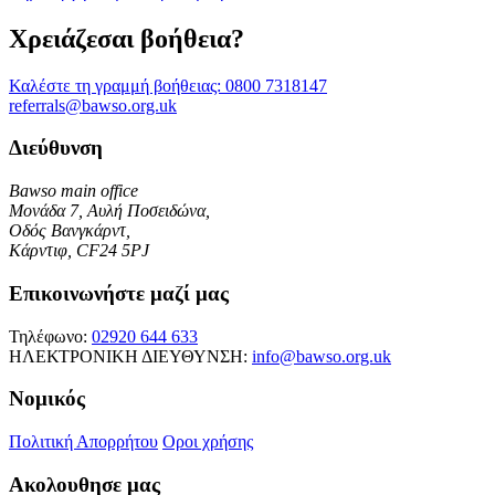
Χρειάζεσαι βοήθεια?
Καλέστε τη γραμμή βοήθειας:
0800 7318147
referrals@bawso.org.uk
Διεύθυνση
Bawso main office
Μονάδα 7, Αυλή Ποσειδώνα,
Οδός Βανγκάρντ,
Κάρντιφ, CF24 5PJ
Επικοινωνήστε μαζί μας
Τηλέφωνο:
02920 644 633
ΗΛΕΚΤΡΟΝΙΚΗ ΔΙΕΥΘΥΝΣΗ:
info@bawso.org.uk
Νομικός
Πολιτική Απορρήτου
Οροι χρήσης
Ακολουθησε μας