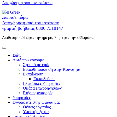
στο
Αποχώρηση από τον ιστότοπο
περιεχόμενο
Greek
Δώρισε τώρα
Αποχώρηση από τον ιστότοπο
γραμμή βοήθειας
0800 7318147
Διαθέσιμο 24 ώρες την ημέρα, 7 ημέρες την εβδομάδα
Σπίτι
Αυτό που κάνουμε
Σχετικά με εμάς
Ευαισθητοποίηση στην Κοινότητα
Εκπαίδευση
Εκπαιδεύσεις
Γλωσσικές Υπηρεσίες
Ομάδα επιχορηγήσεων
Ετήσιες αναφορές
Υπηρεσίες
Εγγραφείτε στην Ομάδα μας
Θέσεις εργασίας
Υποστήριξε μας
νέα και εκδηλώσεις