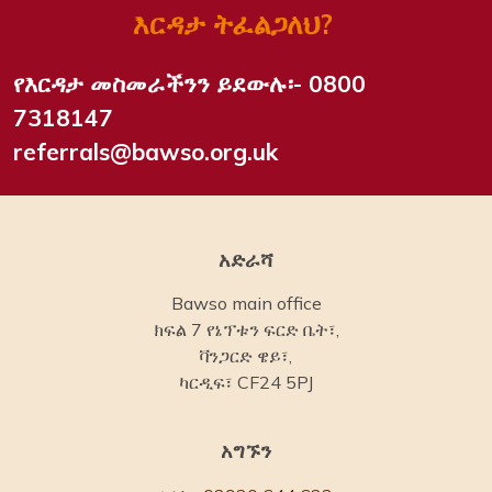
እርዳታ ትፈልጋለህ?
የእርዳታ መስመራችንን ይደውሉ፡-
0800
7318147
referrals@bawso.org.uk
አድራሻ
Bawso main office
ክፍል 7 የኔፕቱን ፍርድ ቤት፣,
ቫንጋርድ ዌይ፣,
ካርዲፍ፣ CF24 5PJ
አግኙን