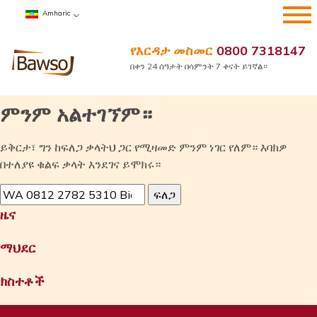
ወደ
Amharic
ይዘት
ዝለል
የእርዳታ መስመር
0800 7318147
በቀን 24 ሰዓታት በሳምንት 7 ቀናት ይገኛል።
ምንም አልተገኘም።
ይቅርታ፣ ግን ከፍለጋ ቃላትህ ጋር የሚዛመድ ምንም ነገር የለም። እባክዎ
በተለያዩ ቁልፍ ቃላት እንደገና ይሞክሩ።
ፈልግ
ለ፥
ዜና
ማህደር
ክስተቶች