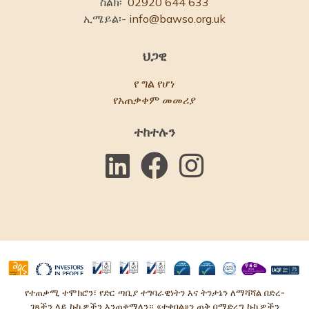
ስልክ፡
02920 644 633
ኢሜይል፡-
info@bawso.org.uk
ህጋዊ
የ ግል የሆነ
የአጠቃቀም መመሪያ
ተከተሉን
የተጠቃሚ ተሞክሮን፣ የድር ጣቢያ ተግባራዊነትን እና ትንታኔን ለማሻሻል በድረ-
ገጻችን ላይ ኩኪዎችን እንጠቀማለን። «ተቀበል»ን ጠቅ በማድረግ ኩኪዎችን
© ባውሶ 2025 የበጎ አድራጎት ኮሚሽን ቁጥር፡ 1084854. የኩባንያ ቁጥር፡